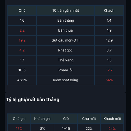
Chủ
10 trận gần nhất
Khách
1.6
Bàn thắng
1.4
2.2
Bàn thua
1.9
19.2
Sút cầu môn(OT)
12.9
4.2
Phạt góc
3.7
1.7
Thẻ vàng
1.5
10.5
Phạm lỗi
12.7
46.1%
Kiểm soát bóng
54%
Tỷ lệ ghi/mất bàn thắng
Chủ ghi
Khách ghi
Giờ
Chủ mất
Khách mất
17
%
8
%
1~15
22
%
24
%