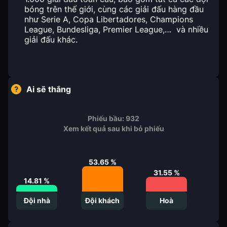
bóng trên thế giới, cùng các giải đấu hàng đầu
như Serie A, Copa Libertadores, Champions
League, Bundesliga, Premier League,… và nhiều
giải đấu khác.
Ai sẽ thắng
Phiếu bầu:
932
Xem kết quả sau khi bỏ phiếu
53.65
%
31.55
%
14.81
%
Đội nhà
Đội khách
Hoà