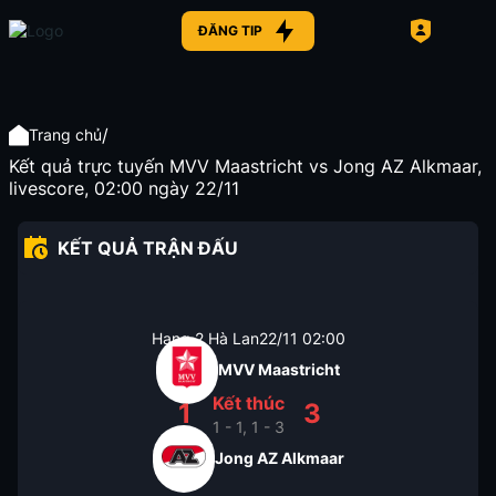
ĐĂNG TIP
/
Trang chủ
Kết quả trực tuyến MVV Maastricht vs Jong AZ Alkmaar,
livescore, 02:00 ngày 22/11
KẾT QUẢ TRẬN ĐẤU
Hạng 2 Hà Lan
22/11
02:00
MVV Maastricht
Kết thúc
1
3
1 - 1, 1 - 3
Jong AZ Alkmaar