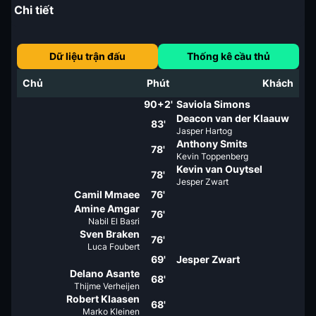
Chi tiết
Dữ liệu trận đấu
Thống kê cầu thủ
Chủ
Phút
Khách
90+2'
Saviola Simons
Deacon van der Klaauw
83'
Jasper Hartog
Anthony Smits
78'
Kevin Toppenberg
Kevin van Ouytsel
78'
Jesper Zwart
Camil Mmaee
76'
Amine Amgar
76'
Nabil El Basri
Sven Braken
76'
Luca Foubert
69'
Jesper Zwart
Delano Asante
68'
Thijme Verheijen
Robert Klaasen
68'
Marko Kleinen