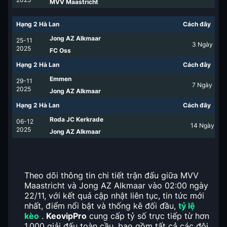
MVV Maastricht
Hạng 2 Hà Lan
Cách đây
Jong AZ Alkmaar
25-11
3
Ngày
2025
FC Oss
Hạng 2 Hà Lan
Cách đây
Emmen
29-11
7
Ngày
2025
Jong AZ Alkmaar
Hạng 2 Hà Lan
Cách đây
Roda JC Kerkrade
06-12
14
Ngày
2025
Jong AZ Alkmaar
Theo dõi thông tin chi tiết trận đấu giữa MVV
Maastricht và Jong AZ Alkmaar vào 02:00 ngày
22/11, với kết quả cập nhật liên tục, tin tức mới
nhất, điểm nổi bật và thống kê đối đầu,
tỷ lệ
kèo
.
KeovipPro
cung cấp tỷ số trực tiếp từ hơn
1.000 giải đấu toàn cầu, bao gồm tất cả các đội