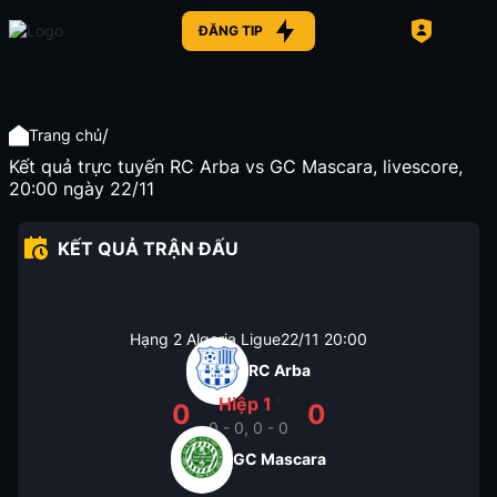
ĐĂNG TIP
/
Trang chủ
Kết quả trực tuyến RC Arba vs GC Mascara, livescore,
20:00 ngày 22/11
KẾT QUẢ TRẬN ĐẤU
Hạng 2 Algeria Ligue
22/11
20:00
RC Arba
Hiệp 1
'
0
0
0 - 0, 0 - 0
GC Mascara