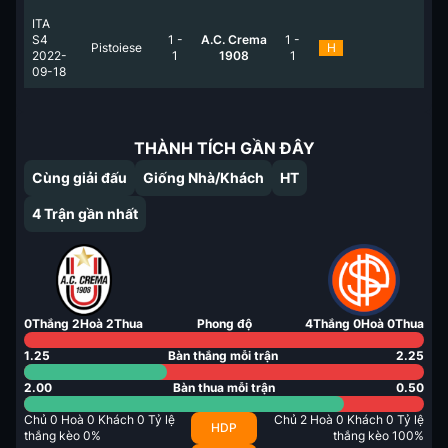
ITA
S4
1
-
A.C. Crema
1
-
Pistoiese
H
2022-
1
1908
1
09-18
THÀNH TÍCH GẦN ĐÂY
Cùng giải đấu
Giống Nhà/Khách
HT
4
Trận gần nhất
0
Thắng
2
Hoà
2
Thua
Phong độ
4
Thắng
0
Hoà
0
Thua
1.25
Bàn thắng mỗi trận
2.25
2.00
Bàn thua mỗi trận
0.50
Chủ
0
Hoà
0
Khách
0
Tỷ lệ
Chủ
2
Hoà
0
Khách
0
Tỷ lệ
HDP
thắng kèo
0
%
thắng kèo
100
%