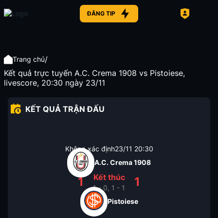
ĐĂNG TIP
/
Trang chủ
Kết quả trực tuyến A.C. Crema 1908 vs Pistoiese,
livescore, 20:30 ngày 23/11
KẾT QUẢ TRẬN ĐẤU
Không xác định
23/11
20:30
A.C. Crema 1908
Kết thúc
1
1
1 - 0, 1 - 1
Pistoiese