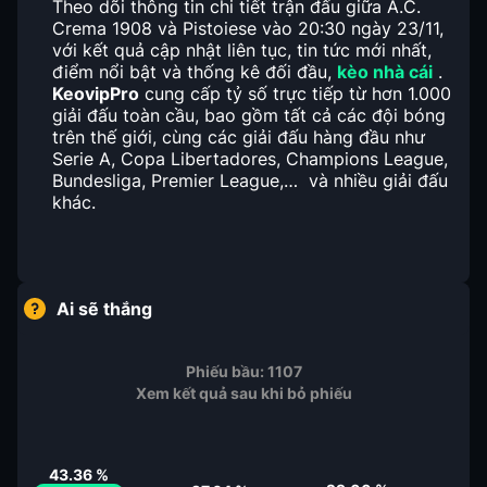
Theo dõi thông tin chi tiết trận đấu giữa A.C.
Crema 1908 và Pistoiese vào 20:30 ngày 23/11,
với kết quả cập nhật liên tục, tin tức mới nhất,
điểm nổi bật và thống kê đối đầu,
kèo nhà cái
.
KeovipPro
cung cấp tỷ số trực tiếp từ hơn 1.000
giải đấu toàn cầu, bao gồm tất cả các đội bóng
trên thế giới, cùng các giải đấu hàng đầu như
Serie A, Copa Libertadores, Champions League,
Bundesliga, Premier League,… và nhiều giải đấu
khác.
Ai sẽ thắng
Phiếu bầu:
1107
Xem kết quả sau khi bỏ phiếu
43.36
%