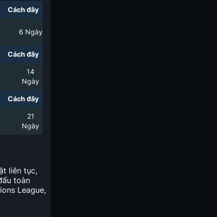
Cách đây
6
Ngày
Cách đây
14
Ngày
Cách đây
21
Ngày
t liên tục,
 đấu toàn
pions League,