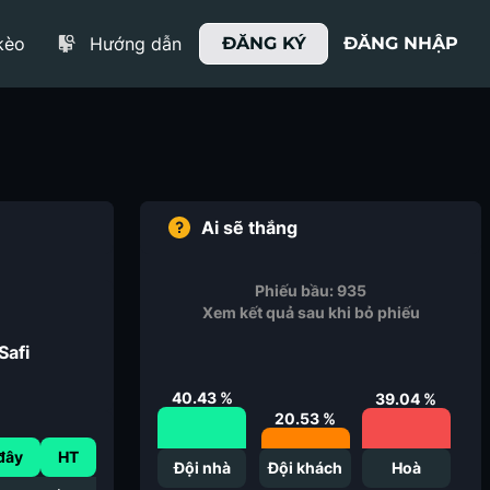
kèo
Hướng dẫn
ĐĂNG KÝ
ĐĂNG NHẬP
Ai sẽ thắng
Phiếu bầu:
935
Xem kết quả sau khi bỏ phiếu
Safi
40.43
%
39.04
%
20.53
%
đây
HT
Đội nhà
Đội khách
Hoà