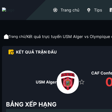
Trang chủ
Tips
/
Kết quả trực tuyến USM Alger vs Olympique d
Trang chủ
KẾT QUẢ TRẬN ĐẤU
CAF Confe
USM Alger
BẢNG XẾP HẠNG