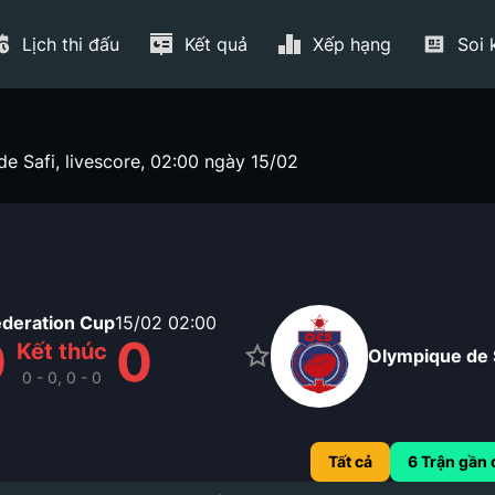
Lịch thi đấu
Kết quả
Xếp hạng
Soi 
e Safi, livescore, 02:00 ngày 15/02
deration Cup
15/02
02:00
0
0
Kết thúc
Olympique de 
0 - 0, 0 - 0
Tất cả
6
Trận gần 