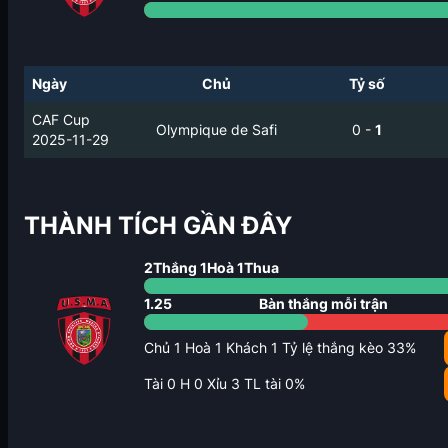
Ngày
Chủ
Tỷ số
CAF Cup
Olympique de Safi
0
-
1
2025-11-29
THÀNH TÍCH GẦN ĐÂY
2
Thắng
1
Hoà
1
Thua
1.25
Bàn thắng mỗi trận
Chủ
1
Hoà
1
Khách
1
Tỷ lệ thắng kèo
33
%
Tài
0
H
0
Xỉu
3
TL tài
0
%