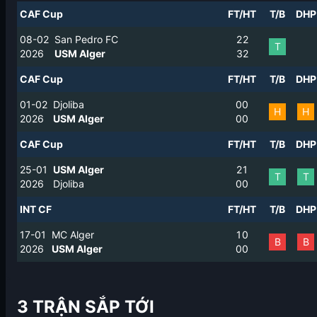
CAF Cup
FT/HT
T/B
DHP
08-02
San Pedro FC
2
2
T
2026
USM Alger
3
2
CAF Cup
FT/HT
T/B
DHP
01-02
Djoliba
0
0
H
H
2026
USM Alger
0
0
CAF Cup
FT/HT
T/B
DHP
25-01
USM Alger
2
1
T
T
2026
Djoliba
0
0
INT CF
FT/HT
T/B
DHP
17-01
MC Alger
1
0
B
B
2026
USM Alger
0
0
3 TRẬN SẮP TỚI