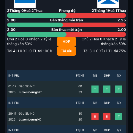
2
Thắng
0
Hoà
2
Thua
Phong độ
2
Thắng
1
Hoà
1
Thua
2.00
Bàn thắng mỗi trận
2.25
2.00
Bàn thua mỗi trận
2.00
Chủ
2
Hoà
0
Khách
2
Tỷ lệ
Chủ
2
Hoà
0
Khách
2
Tỷ lệ
HDP
thắng kèo
50
%
thắng kèo
50
%
Tài
4
H
0
Xỉu
0
TL tài
100
%
Tài Xỉu
Tài
3
H
0
Xỉu
1
TL tài
75
%
INT FRL
FT/HT
T/B
DHP
T/X
01-12
Đảo Síp Nữ
0
0
T
T
T
2025
Luxembourg Nữ
3
3
INT FRL
FT/HT
T/B
DHP
T/X
28-11
Đảo Síp Nữ
3
0
B
B
T
2025
Luxembourg Nữ
2
0
INT FRL
FT/HT
T/B
DHP
T/X