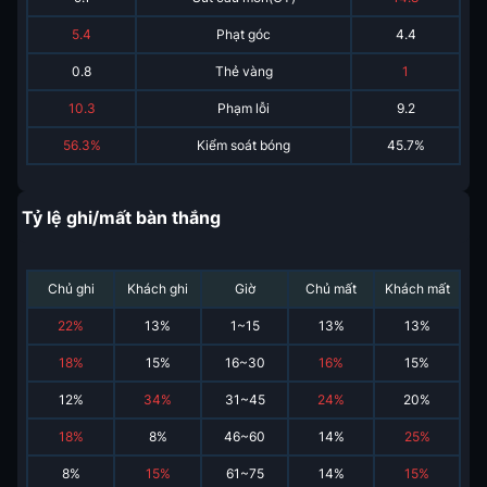
5.4
Phạt góc
4.4
0.8
Thẻ vàng
1
10.3
Phạm lỗi
9.2
56.3%
Kiểm soát bóng
45.7%
Tỷ lệ ghi/mất bàn thắng
Chủ ghi
Khách ghi
Giờ
Chủ mất
Khách mất
22
%
13
%
1~15
13
%
13
%
18
%
15
%
16~30
16
%
15
%
12
%
34
%
31~45
24
%
20
%
18
%
8
%
46~60
14
%
25
%
8
%
15
%
61~75
14
%
15
%