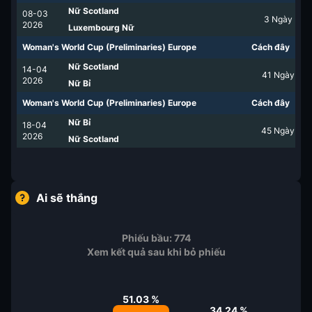
Nữ Scotland
08-03
3
Ngày
2026
Luxembourg Nữ
Woman's World Cup (Preliminaries) Europe
Cách đây
Nữ Scotland
14-04
41
Ngày
2026
Nữ Bỉ
Woman's World Cup (Preliminaries) Europe
Cách đây
Nữ Bỉ
18-04
45
Ngày
2026
Nữ Scotland
Ai sẽ thắng
Phiếu bầu:
774
Xem kết quả sau khi bỏ phiếu
51.03
%
34.24
%