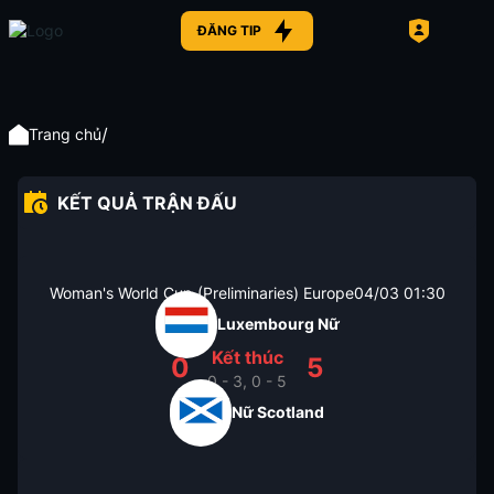
ĐĂNG TIP
/
Trang chủ
KẾT QUẢ TRẬN ĐẤU
Woman's World Cup (Preliminaries) Europe
04/03
01:30
Luxembourg Nữ
Kết thúc
0
5
0 - 3, 0 - 5
Nữ Scotland