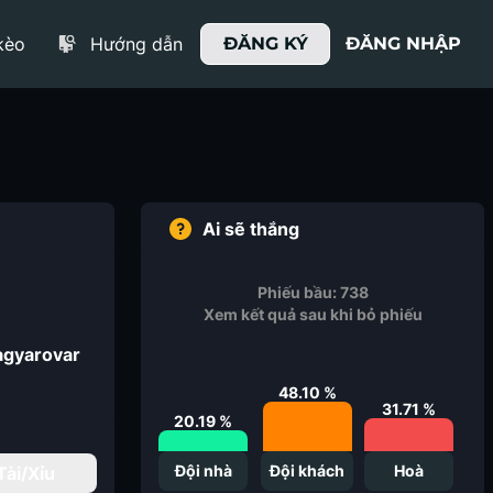
kèo
Hướng dẫn
ĐĂNG KÝ
ĐĂNG NHẬP
Ai sẽ thắng
Phiếu bầu:
738
Xem kết quả sau khi bỏ phiếu
gyarovar
48.10
%
31.71
%
20.19
%
Đội nhà
Đội khách
Hoà
Tài/Xỉu