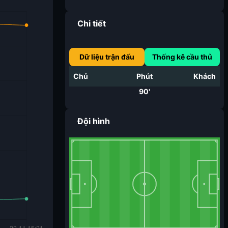
Chi tiết
Dữ liệu trận đấu
Thống kê cầu thủ
Chủ
Phút
Khách
90'
Đội hình