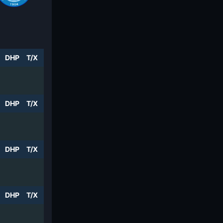
DHP
T/X
DHP
T/X
DHP
T/X
DHP
T/X