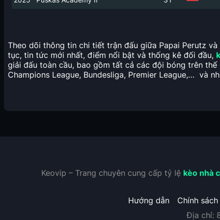
Theo dõi thông tin chi tiết trận đấu giữa Papai Perutz 
tục, tin tức mới nhất, điểm nổi bật và thống kê đối đầu,
giải đấu toàn cầu, bao gồm tất cả các đội bóng trên thế 
Champions League, Bundesliga, Premier League,… và nhi
Keovip – Trang chuyên cung cấp tỷ lệ
kèo nhà c
Hướng dẫn
Chính sách
Địa chỉ: