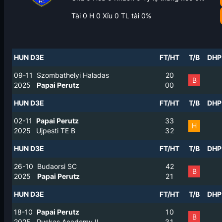
Tài
0
H
0
Xỉu
0
TL tài
0
%
HUN D3E
FT/HT
T/B
DHP
09-11
Szombathelyi Haladas
2
0
B
2025
Papai Perutz
0
0
HUN D3E
FT/HT
T/B
DHP
02-11
Papai Perutz
3
3
H
2025
Ujpesti TE B
3
2
HUN D3E
FT/HT
T/B
DHP
26-10
Budaorsi SC
4
2
B
2025
Papai Perutz
2
1
HUN D3E
FT/HT
T/B
DHP
18-10
Papai Perutz
1
0
B
2025
Puskas Academy II
3
1