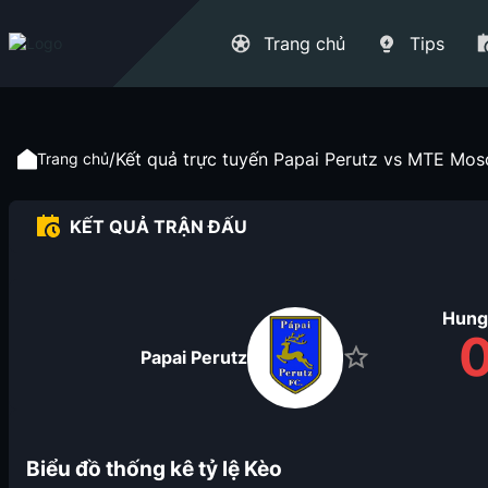
Trang chủ
Tips
/
Kết quả trực tuyến Papai Perutz vs MTE Mos
Trang chủ
KẾT QUẢ TRẬN ĐẤU
Hunga
Papai Perutz
Biểu đồ thống kê tỷ lệ Kèo