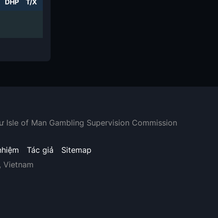
DHP
T/X
hư Isle of Man Gambling Supervision Commission
nhiệm
Tác giả
Sitemap
, Vietnam