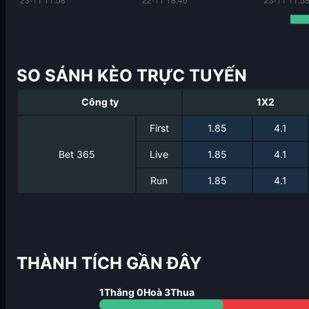
SO SÁNH KÈO TRỰC TUYẾN
Công ty
1X2
First
1.85
4.1
Bet 365
Live
1.85
4.1
Run
1.85
4.1
THÀNH TÍCH GẦN ĐÂY
1
Thắng
0
Hoà
3
Thua