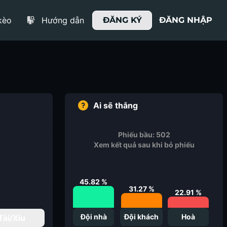
kèo
Hướng dẫn
ĐĂNG KÝ
ĐĂNG NHẬP
Ai sẽ thắng
Phiếu bầu:
502
Xem kết quả sau khi bỏ phiếu
45.82
%
31.27
%
22.91
%
Đội nhà
Đội khách
Hoà
Tài/Xỉu