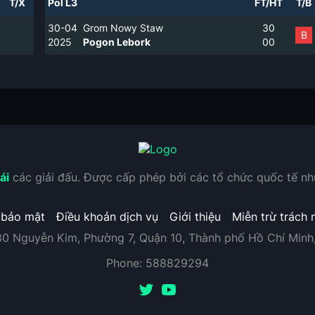
T/X
Pol L3
FT/HT
T/B
30-04
Grom Nowy Staw
3
0
B
2025
Pogon Lebork
0
0
ái
các giải đấu. Được cấp phép bởi các tổ chức quốc tế n
 bảo mật
Điều khoản dịch vụ
Giới thiệu
Miễn trừ trách 
80 Nguyễn Kim, Phường 7, Quận 10, Thành phố Hồ Chí Minh
Phone:
588829294