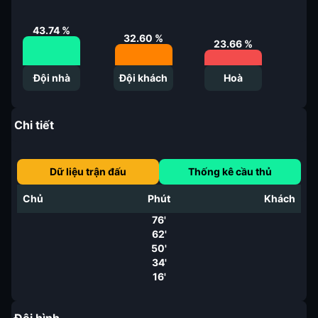
43.74
%
32.60
%
23.66
%
Đội nhà
Đội khách
Hoà
Chi tiết
Dữ liệu trận đấu
Thống kê cầu thủ
Chủ
Phút
Khách
76'
62'
50'
34'
16'