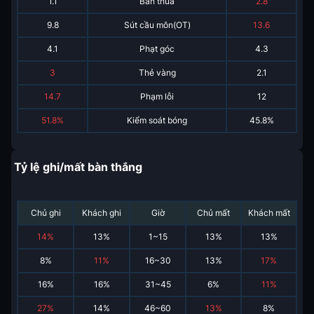
1.1
Bàn thua
2.8
9.8
Sút cầu môn(OT)
13.6
4.1
Phạt góc
4.3
3
Thẻ vàng
2.1
14.7
Phạm lỗi
12
51.8%
Kiểm soát bóng
45.8%
Tỷ lệ ghi/mất bàn thắng
Chủ ghi
Khách ghi
Giờ
Chủ mất
Khách mất
14
%
13
%
1~15
13
%
13
%
8
%
11
%
16~30
13
%
17
%
16
%
16
%
31~45
6
%
11
%
27
%
14
%
46~60
13
%
8
%