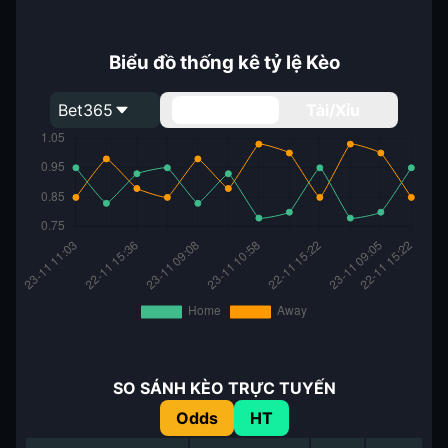
Biểu đồ thống kê tỷ lệ Kèo
Bet365
Handicap
Tài/Xỉu
SO SÁNH KÈO TRỰC TUYẾN
Odds
HT