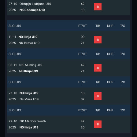
27-10
Olimpija Ljubljana U19
4
2
B
2025
NK Radomlje U19
1
0
SLO U19
FT/HT
T/B
DHP
T/X
11-11
ND Ilirija U19
0
0
B
2025
NK Bravo U19
2
1
SLO U19
FT/HT
T/B
DHP
T/X
03-11
NK Aluminij U19
4
2
B
2025
ND Ilirija U19
2
1
SLO U19
FT/HT
T/B
DHP
T/X
27-10
ND Ilirija U19
1
0
B
2025
Ns Mura U19
3
2
SLO U19
FT/HT
T/B
DHP
T/X
22-10
NK Maribor Youth
4
2
B
2025
ND Ilirija U19
2
0