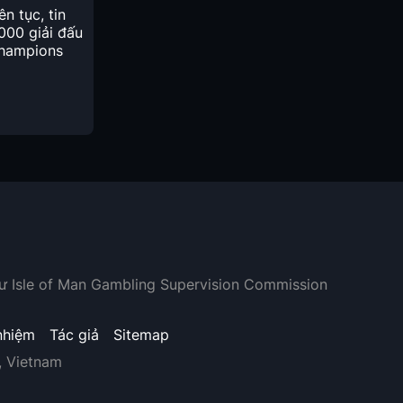
n tục, tin
.000 giải đấu
Champions
hư Isle of Man Gambling Supervision Commission
nhiệm
Tác giả
Sitemap
, Vietnam