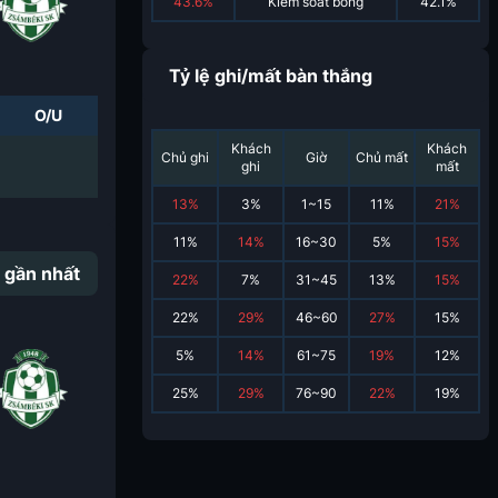
43.6%
Kiểm soát bóng
42.1%
Tỷ lệ ghi/mất bàn thắng
O/U
Khách
Khách
Chủ ghi
Giờ
Chủ mất
ghi
mất
13
%
3
%
1~15
11
%
21
%
11
%
14
%
16~30
5
%
15
%
 gần nhất
22
%
7
%
31~45
13
%
15
%
22
%
29
%
46~60
27
%
15
%
5
%
14
%
61~75
19
%
12
%
25
%
29
%
76~90
22
%
19
%