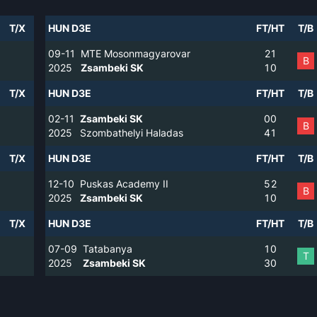
T/X
HUN D3E
FT/HT
T/B
09-11
MTE Mosonmagyarovar
2
1
B
2025
Zsambeki SK
1
0
T/X
HUN D3E
FT/HT
T/B
02-11
Zsambeki SK
0
0
B
2025
Szombathelyi Haladas
4
1
T/X
HUN D3E
FT/HT
T/B
12-10
Puskas Academy II
5
2
B
2025
Zsambeki SK
1
0
T/X
HUN D3E
FT/HT
T/B
07-09
Tatabanya
1
0
T
2025
Zsambeki SK
3
0