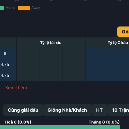
Od
Tỷ lệ tài xỉu
Tỷ lệ Châu
6
4.75
4.75
Xem thêm
Cùng giải đấu
Giống Nhà/Khách
HT
10
Trận
Hoà
0
(
0.0
%)
Thắng
0
(
0.0
%)