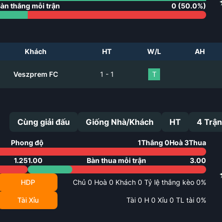
àn thắng mỗi trận
0
(
50.0
%)
Khách
HT
W/L
AH
Veszprem FC
1
-
1
T
Cùng giải đấu
Giống Nhà/Khách
HT
4
Trận
Phong độ
1
Thắng
0
Hoà
3
Thua
1.25
1.00
Bàn thua mỗi trận
3.00
HDP
Chủ
0
Hoà
0
Khách
0
Tỷ lệ thắng kèo
0
%
Tài Xỉu
Tài
0
H
0
Xỉu
0
TL tài
0
%