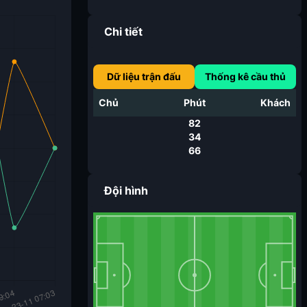
Chi tiết
Dữ liệu trận đấu
Thống kê cầu thủ
Chủ
Phút
Khách
82
34
66
Đội hình