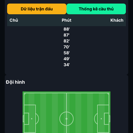
Dữ liệu trận đấu
Thống kê cầu thủ
Chủ
Phút
Khách
88'
87'
82'
70'
58'
49'
34'
Đội hình