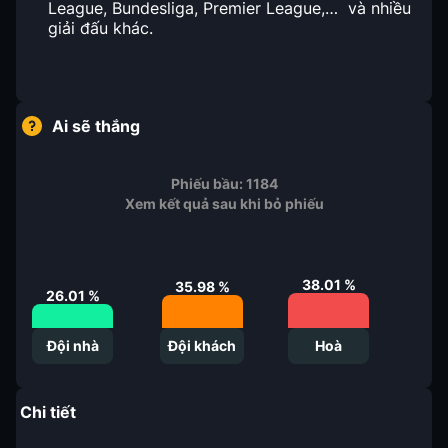
League, Bundesliga, Premier League,… và nhiều
giải đấu khác.
Ai sẽ thắng
Phiếu bầu:
1184
Xem kết quả sau khi bỏ phiếu
38.01
%
35.98
%
26.01
%
Đội nhà
Đội khách
Hoà
Chi tiết