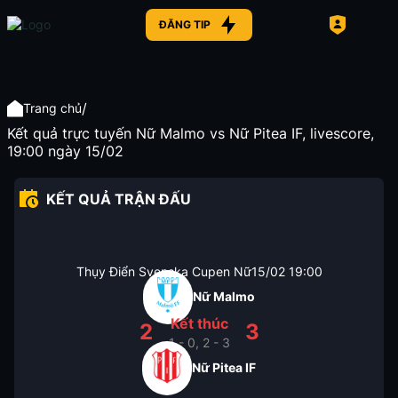
ĐĂNG TIP
/
Trang chủ
Kết quả trực tuyến Nữ Malmo vs Nữ Pitea IF, livescore,
19:00 ngày 15/02
KẾT QUẢ TRẬN ĐẤU
Thụy Điển Svenska Cupen Nữ
15/02
19:00
Nữ Malmo
Kết thúc
2
3
1 - 0, 2 - 3
Nữ Pitea IF