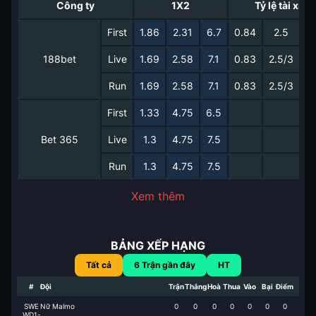
Công ty
1X2
Tỷ lệ tài xỉu
First
1.86
2.31
6.7
0.84
2.5
0
188bet
Live
1.69
2.58
7.1
0.83
2.5/3
0
Run
1.69
2.58
7.1
0.83
2.5/3
0
First
1.33
4.75
6.5
Bet 365
Live
1.3
4.75
7.5
Run
1.3
4.75
7.5
Xem thêm
BẢNG XẾP HẠNG
Tất cả
6
Trận gần đây
HT
#
Đội
Trận
Thắng
Hoà
Thua
Vào
Bại
Điểm
SWE
Nữ Malmo
0
0
0
0
0
0
0
WD1-