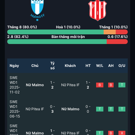
Thắng
8
(
80.0
%)
Hoà
1
(
10.0
%)
Thắng
1
(
10.0
%)
2.8
(
82.4
%)
Bàn thắng mỗi trận
0.6
(
17.6
%)
Tỷ
Ngày
Chủ
Khách
HT
W/L
AH
O/U
số
SWE
WD1
1
-
1
-
Nữ Malmo
Nữ Pitea IF
B
B
T
2025-
2
2
11-02
SWE
WD1
0
-
0
-
Nữ Pitea IF
Nữ Malmo
T
T
T
2025-
3
0
06-15
SWE
WD1
1
-
0
-
Nữ Malmo
Nữ Pitea IF
T
B
X