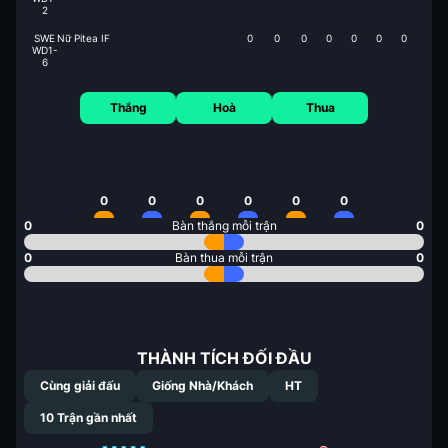
2
SWE
Nữ Pitea IF
0
0
0
0
0
0
0
WD1-
6
Thắng
Hoà
Thua
0
0
0
0
0
0
0
Bàn thắng mỗi trận
0
0
Bàn thua mỗi trận
0
THÀNH TÍCH ĐỐI ĐẦU
Cùng giải đấu
Giống Nhà/Khách
HT
10
Trận gần nhất