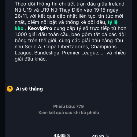
Theo dõi thông tin chi tiết trận đấu giữa Ireland
Nữ U19 và U19 Nữ Thụy Điển vào 19:15 ngày
26/11, với kết quả cập nhật liên tục, tin tức mới
nhất, điểm nổi bật và thống kê đối đầu,
tỷ lệ
kèo
.
KeovipPro
cung cấp tỷ số trực tiếp từ hơn
1.000 giải đấu toàn cầu, bao gồm tất cả các đội
bóng trên thế giới, cùng các giải đấu hàng đầu
như Serie A, Copa Libertadores, Champions
League, Bundesliga, Premier League,… và nhiều
giải đấu khác.
Ai sẽ thắng
Phiếu bầu:
779
Xem kết quả sau khi bỏ phiếu
43.65
%
40.82
%