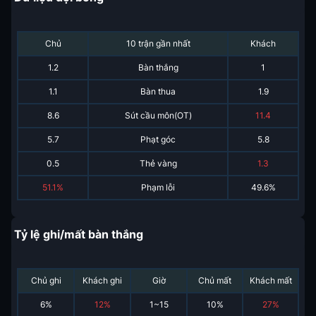
Chủ
10 trận gần nhất
Khách
1.2
Bàn thắng
1
1.1
Bàn thua
1.9
8.6
Sút cầu môn(OT)
11.4
5.7
Phạt góc
5.8
0.5
Thẻ vàng
1.3
51.1%
Phạm lỗi
49.6%
Tỷ lệ ghi/mất bàn thắng
Chủ ghi
Khách ghi
Giờ
Chủ mất
Khách mất
6
%
12
%
1~15
10
%
27
%