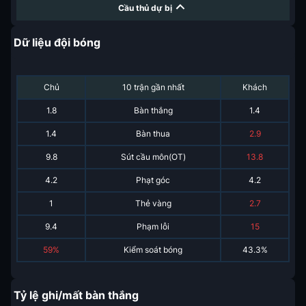
Cầu thủ dự bị
Dữ liệu đội bóng
Chủ
10 trận gần nhất
Khách
1.8
Bàn thắng
1.4
1.4
Bàn thua
2.9
9.8
Sút cầu môn(OT)
13.8
4.2
Phạt góc
4.2
1
Thẻ vàng
2.7
9.4
Phạm lỗi
15
59%
Kiểm soát bóng
43.3%
Tỷ lệ ghi/mất bàn thắng