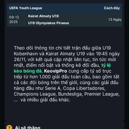
UEFA Youth League
Cách đây
Kairat Almaty U19
09-12
13
Ngày
2025
U19 Olympiakos Piraeus
Theo dõi thông tin chi tiết trận đấu giữa U19
Kobenhavn và Kairat Almaty U19 vào 19:45 ngày
26/11, với kết quả cập nhật liên tục, tin tức mới
nhất, điểm nổi bật và thống kê đối đầu,
tỷ lệ
kèo bóng đá
.
KeovipPro
cung cấp tỷ số trực
tiếp từ hơn 1.000 giải đấu toàn cầu, bao gồm tất
cả các đội bóng trên thế giới, cùng các giải đấu
hàng đầu như Serie A, Copa Libertadores,
Champions League, Bundesliga, Premier League,
… và nhiều giải đấu khác.
Ai sẽ thắng