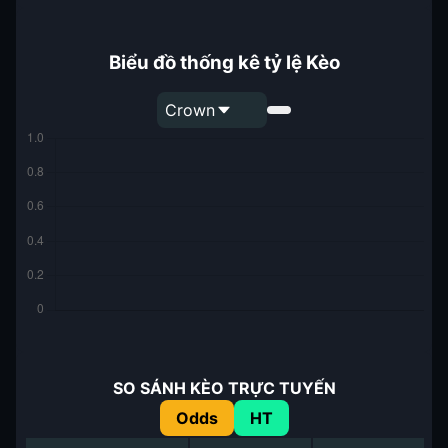
Biểu đồ thống kê tỷ lệ Kèo
Crown
SO SÁNH KÈO TRỰC TUYẾN
Odds
HT