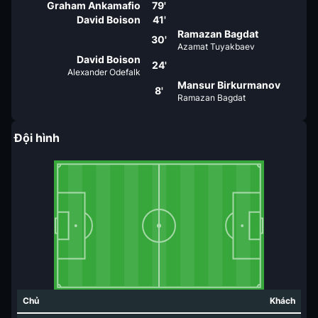
Graham Ankamafio
79'
David Boison
41'
Ramazan Bagdat
30'
Azamat Tuyakbaev
David Boison
24'
Alexander Odefalk
Mansur Birkurmanov
8'
Ramazan Bagdat
Đội hình
Chủ
Khách