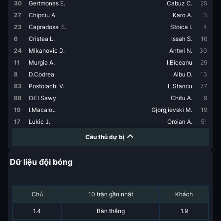
30
Gertmonas E.
Cabuz C.
25
27
Chipciu A.
Karo A.
3
23
Capradossi E.
Stoica I.
4
6
Cristea L.
Issah S.
16
24
Mikanovic D.
Antwi N.
30
11
Murgia A.
I.Biceanu
29
8
D.Codrea
Albu D.
13
93
Postolachi V.
L.Stancu
77
88
O.El Sawy
Chitu A.
9
19
I.Macalou
Gjorgjievski M.
19
17
Lukic J.
Oroian A.
51
Cầu thủ dự bị
Dữ liệu đội bóng
Chủ
10 trận gần nhất
Khách
1.4
Bàn thắng
1.9