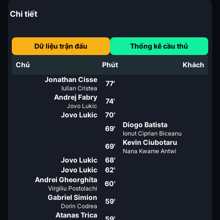
Chi tiết
Dữ liệu trận đấu
Thống kê cầu thủ
Chủ
Phút
Khách
Jonathan Cisse
77'
Iulian Cristea
Andrej Fabry
74'
Jovo Lukic
Jovo Lukic
70'
Diogo Batista
69'
Ionut Ciprian Biceanu
Kevin Ciubotaru
69'
Nana Kwame Antwi
Jovo Lukic
68'
Jovo Lukic
62'
Andrei Gheorghita
60'
Virgiliu Postolachi
Gabriel Simion
59'
Dorin Codrea
Atanas Trica
59'