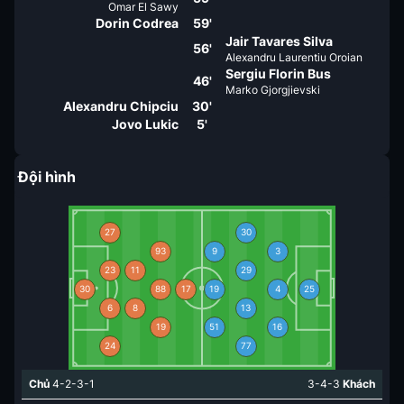
Omar El Sawy
Dorin Codrea
59'
Jair Tavares Silva
56'
Alexandru Laurentiu Oroian
Sergiu Florin Bus
46'
Marko Gjorgjievski
Alexandru Chipciu
30'
Jovo Lukic
5'
Đội hình
27
30
93
9
3
23
11
29
30
88
17
19
4
25
6
8
13
19
51
16
24
77
Chủ
4-2-3-1
3-4-3
Khách