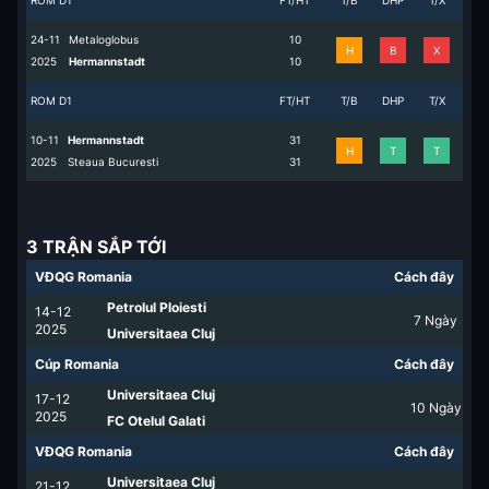
ROM D1
FT/HT
T/B
DHP
T/X
24-11
Metaloglobus
1
0
H
B
X
2025
Hermannstadt
1
0
ROM D1
FT/HT
T/B
DHP
T/X
10-11
Hermannstadt
3
1
H
T
T
2025
Steaua Bucuresti
3
1
3 TRẬN SẮP TỚI
VĐQG Romania
Cách đây
Petrolul Ploiesti
14-12
7
Ngày
2025
Universitaea Cluj
Cúp Romania
Cách đây
Universitaea Cluj
17-12
10
Ngày
2025
FC Otelul Galati
VĐQG Romania
Cách đây
Universitaea Cluj
21-12