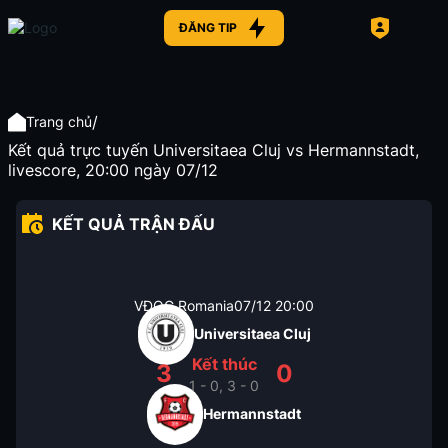
ĐĂNG TIP
/
Trang chủ
Kết quả trực tuyến Universitaea Cluj vs Hermannstadt,
livescore, 20:00 ngày 07/12
KẾT QUẢ TRẬN ĐẤU
VĐQG Romania
07/12
20:00
Universitaea Cluj
Kết thúc
3
0
1 - 0, 3 - 0
Hermannstadt