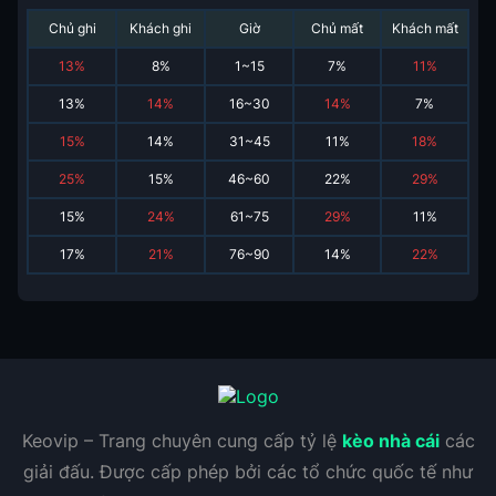
Chủ ghi
Khách ghi
Giờ
Chủ mất
Khách mất
13
%
8
%
1~15
7
%
11
%
13
%
14
%
16~30
14
%
7
%
15
%
14
%
31~45
11
%
18
%
25
%
15
%
46~60
22
%
29
%
15
%
24
%
61~75
29
%
11
%
17
%
21
%
76~90
14
%
22
%
Keovip – Trang chuyên cung cấp tỷ lệ
kèo nhà cái
các
giải đấu. Được cấp phép bởi các tổ chức quốc tế như