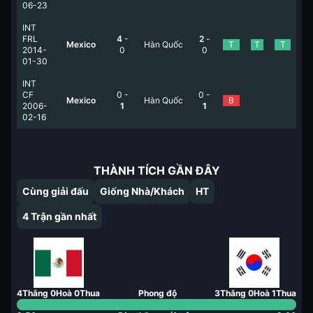
06-23
INT
FRL
4
-
2
-
Mexico
Hàn Quốc
T
T
T
2014-
0
0
01-30
INT
CF
0
-
0
-
Mexico
Hàn Quốc
B
2006-
1
1
02-16
THÀNH TÍCH GẦN ĐÂY
Cùng giải đấu
Giống Nhà/Khách
HT
4
Trận gần nhất
4
Thắng
0
Hoà
0
Thua
Phong độ
3
Thắng
0
Hoà
1
Thua