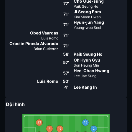
Cho Gue-sung
77'
Paik Seung Ho
Ji Seong Eom
71'
Kim Moon Hwan
Hyun-jun Yang
71'
Young-woo Seol
Obed Vaargas
71'
Luis Romo
Orbelin Pineda Alvarado
71'
Brian Gutierrez
58'
Paik Seung Ho
Oh Hyun Gyu
57'
Son Heung Min
Hee-Chan Hwang
57'
Lee Jae Sung
Luis Romo
50'
4'
Lee Kang In
Đội hình
23
15
7
16
2