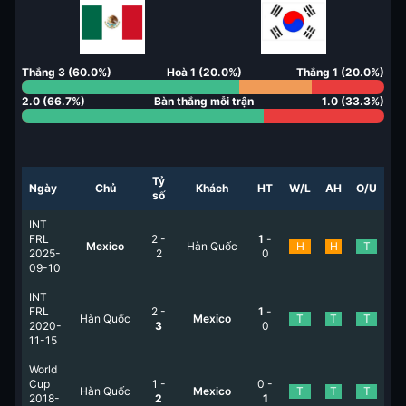
Thắng
3
(
60.0
%)
Hoà
1
(
20.0
%)
Thắng
1
(
20.0
%)
2.0
(
66.7
%)
Bàn thắng mỗi trận
1.0
(
33.3
%)
Tỷ
Ngày
Chủ
Khách
HT
W/L
AH
O/U
số
INT
FRL
2
-
1
-
Mexico
Hàn Quốc
H
H
T
2025-
2
0
09-10
INT
FRL
2
-
1
-
Hàn Quốc
Mexico
T
T
T
2020-
3
0
11-15
World
Cup
1
-
0
-
Hàn Quốc
Mexico
T
T
T
2018-
2
1