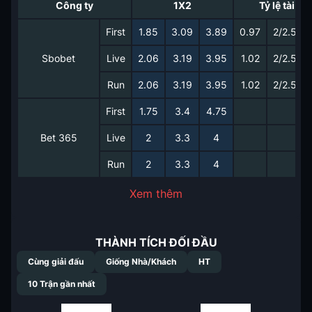
Công ty
1X2
Tỷ lệ tài xỉu
First
1.85
3.09
3.89
0.97
2/2.5
Sbobet
Live
2.06
3.19
3.95
1.02
2/2.5
Run
2.06
3.19
3.95
1.02
2/2.5
First
1.75
3.4
4.75
Bet 365
Live
2
3.3
4
Run
2
3.3
4
Xem thêm
THÀNH TÍCH ĐỐI ĐẦU
Cùng giải đấu
Giống Nhà/Khách
HT
10
Trận gần nhất