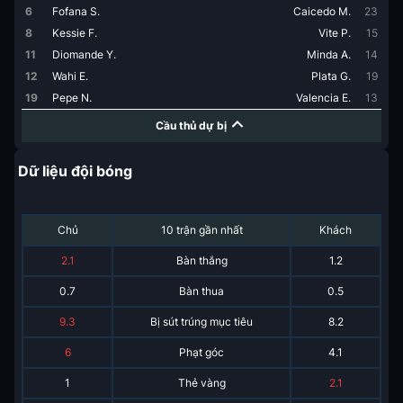
6
Fofana S.
Caicedo M.
23
8
Kessie F.
Vite P.
15
11
Diomande Y.
Minda A.
14
12
Wahi E.
Plata G.
19
19
Pepe N.
Valencia E.
13
Cầu thủ dự bị
Dữ liệu đội bóng
Chủ
10 trận gần nhất
Khách
2.1
Bàn thắng
1.2
0.7
Bàn thua
0.5
9.3
Bị sút trúng mục tiêu
8.2
6
Phạt góc
4.1
1
Thẻ vàng
2.1