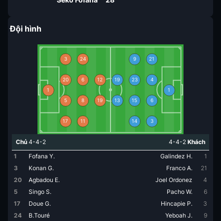
Đội hình
3
24
9
21
20
6
12
19
23
4
1
1
5
8
19
13
15
6
17
11
14
3
Chủ
4-4-2
4-4-2
Khách
1
Fofana Y.
Galindez H.
1
3
Konan G.
Franco A.
21
20
Agbadou E.
Joel Ordonez
4
5
Singo S.
Pacho W.
6
17
Doue G.
Hincapie P.
3
24
B.Touré
Yeboah J.
9