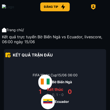
ĐĂNG TIP
/
Trang chủ
Kết quả trực tuyến Bờ Biển Ngà vs Ecuador, livescore,
06:00 ngày 15/06
KẾT QUẢ TRẬN ĐẤU
FIFA World Cup
15/06
06:00
Bờ Biển Ngà
Kết thúc
1
0
0 - 0, 1 - 0
Ecuador