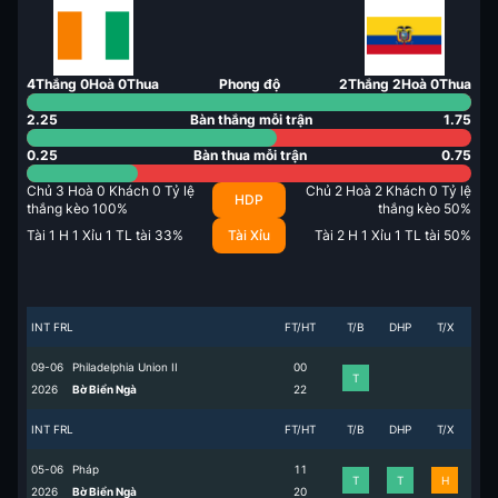
4
Thắng
0
Hoà
0
Thua
Phong độ
2
Thắng
2
Hoà
0
Thua
2.25
Bàn thắng mỗi trận
1.75
0.25
Bàn thua mỗi trận
0.75
Chủ
3
Hoà
0
Khách
0
Tỷ lệ
Chủ
2
Hoà
2
Khách
0
Tỷ lệ
HDP
thắng kèo
100
%
thắng kèo
50
%
Tài
1
H
1
Xỉu
1
TL tài
33
%
Tài Xỉu
Tài
2
H
1
Xỉu
1
TL tài
50
%
INT FRL
FT/HT
T/B
DHP
T/X
09-06
Philadelphia Union II
0
0
T
2026
Bờ Biển Ngà
2
2
INT FRL
FT/HT
T/B
DHP
T/X
05-06
Pháp
1
1
T
T
H
2026
Bờ Biển Ngà
2
0