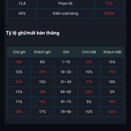
12.8
Phạm lỗi
13.5
54%
Kiểm soát bóng
56.8%
Tỷ lệ ghi/mất bàn thắng
Chủ ghi
Khách ghi
Giờ
Chủ mất
Khách mất
15
%
8
%
1~15
21
%
15
%
13
%
23
%
16~30
10
%
11
%
21
%
15
%
31~45
31
%
19
%
13
%
19
%
46~60
21
%
3
%
11
%
15
%
61~75
5
%
19
%
25
%
17
%
76~90
10
%
30
%