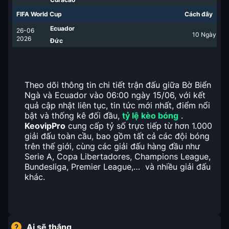
FIFA World Cup
Cách đây
Ecuador
26-06
10
Ngày
2026
Đức
Theo dõi thông tin chi tiết trận đấu giữa Bờ Biển
Ngà và Ecuador vào 06:00 ngày 15/06, với kết
quả cập nhật liên tục, tin tức mới nhất, điểm nổi
bật và thống kê đối đầu,
tỷ lệ kèo bóng
.
KeovipPro
cung cấp tỷ số trực tiếp từ hơn 1.000
giải đấu toàn cầu, bao gồm tất cả các đội bóng
trên thế giới, cùng các giải đấu hàng đầu như
Serie A, Copa Libertadores, Champions League,
Bundesliga, Premier League,… và nhiều giải đấu
khác.
Ai sẽ thắng