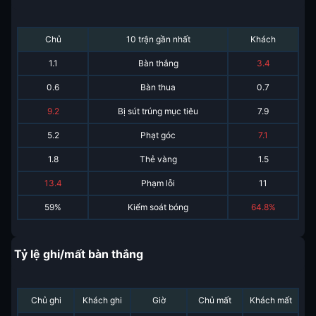
Chủ
10 trận gần nhất
Khách
1.1
Bàn thắng
3.4
0.6
Bàn thua
0.7
9.2
Bị sút trúng mục tiêu
7.9
5.2
Phạt góc
7.1
1.8
Thẻ vàng
1.5
13.4
Phạm lỗi
11
59%
Kiểm soát bóng
64.8%
Tỷ lệ ghi/mất bàn thắng
Chủ ghi
Khách ghi
Giờ
Chủ mất
Khách mất