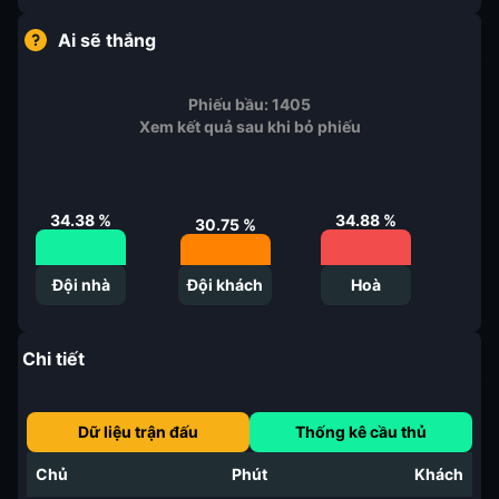
Ai sẽ thắng
Phiếu bầu:
1405
Xem kết quả sau khi bỏ phiếu
34.88
%
34.38
%
30.75
%
Đội nhà
Đội khách
Hoà
Chi tiết
Dữ liệu trận đấu
Thống kê cầu thủ
Chủ
Phút
Khách