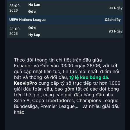
Hà Lan
25-09
90
Ngày
2026
Đức
UEFA Nations League
Cách đây
Đức
28-09
93
Ngày
2026
Hy Lạp
Theo dõi thông tin chi tiết trận đấu giữa
Ecuador và Đức vào 03:00 ngày 26/06, với kết
quả cập nhật liên tục, tin tức mới nhất, điểm nổi
bật và thống kê đối đầu,
tỷ lệ kèo bóng đá
.
KeovipPro
cung cấp tỷ số trực tiếp từ hơn 1.000
giải đấu toàn cầu, bao gồm tất cả các đội bóng
trên thế giới, cùng các giải đấu hàng đầu như
Serie A, Copa Libertadores, Champions League,
Bundesliga, Premier League,… và nhiều giải đấu
khác.