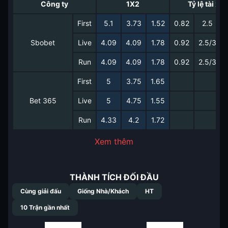
Công ty
1X2
Tỷ lệ tài xỉu
First
5.1
3.73
1.52
0.82
2.5
Sbobet
Live
4.09
4.09
1.78
0.92
2.5/3
Run
4.09
4.09
1.78
0.92
2.5/3
First
5
3.75
1.65
Bet 365
Live
5
4.75
1.55
Run
4.33
4.2
1.72
Xem thêm
THÀNH TÍCH ĐỐI ĐẦU
Cùng giải đấu
Giống Nhà/Khách
HT
10
Trận gần nhất