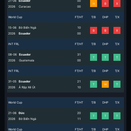
21-06
Ecuador
0
0
H
B
X
2026
Curacao
0
0
World Cup
FT/HT
T/B
DHP
T/X
15-06
Bờ Biển Ngà
1
0
B
B
X
2026
Ecuador
0
0
INT FRL
FT/HT
T/B
DHP
T/X
08-06
Ecuador
3
1
T
T
T
2026
Guatemala
0
0
INT FRL
FT/HT
T/B
DHP
T/X
31-05
Ecuador
2
1
T
H
T
2026
Ả Rập Xê Út
1
0
World Cup
FT/HT
T/B
DHP
T/X
21-06
Đức
2
0
T
T
T
2026
Bờ Biển Ngà
1
1
World Cup
FT/HT
T/B
DHP
T/X