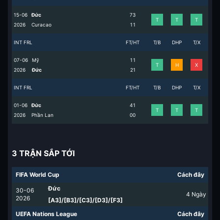
15-06
Đức
7
3
T
T
T
2026
Curacao
1
1
INT FRL
FT/HT
T/B
DHP
T/X
07-06
Mỹ
1
1
T
H
X
2026
Đức
2
1
INT FRL
FT/HT
T/B
DHP
T/X
01-06
Đức
4
1
T
T
T
2026
Phần Lan
0
0
3 TRẬN SẮP TỚI
FIFA World Cup
Cách đây
Đức
30-06
4
Ngày
2026
[A3]/[B3]/[C3]/[D3]/[F3]
UEFA Nations League
Cách đây