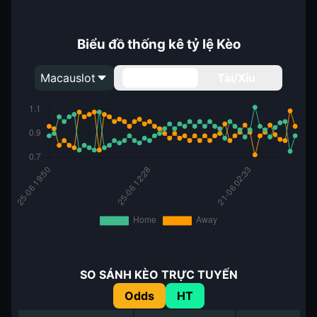
Biểu đồ thống kê tỷ lệ Kèo
Macauslot
Handicap
Tài/Xỉu
SO SÁNH KÈO TRỰC TUYẾN
Odds
HT