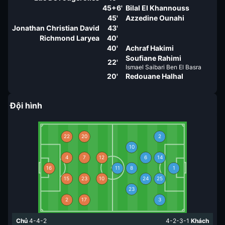
45+6'
Bilal El Khannouss
45'
Azzedine Ounahi
Jonathan Christian David
43'
Richmond Laryea
40'
40'
Achraf Hakimi
Soufiane Rahimi
22'
Ismael Saibari Ben El Basra
20'
Redouane Halhal
Đội hình
22
20
2
10
4
7
12
6
14
16
11
8
1
15
23
10
24
25
23
2
17
3
Chủ
4-4-2
4-2-3-1
Khách