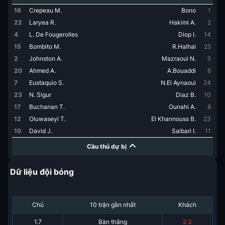
16
Crepeau M.
Bono
1
22
Laryea R.
Hakimi A.
2
4
L. De Fougerolles
Diop I.
14
15
Bombito M.
R.Halhal
25
2
Johnston A.
Mazraoui N.
3
20
Ahmed A.
A.Bouaddi
6
7
Eustaquio S.
N.El Aynaoui
24
23
N. Sigur
Diaz B.
10
17
Buchanan T.
Ounahi A.
8
12
Oluwaseyi T.
El Khannouss B.
23
10
David J.
Saibari I.
11
Cầu thủ dự bị
Dữ liệu đội bóng
Chủ
10 trận gần nhất
Khách
1.7
Bàn thắng
2.3