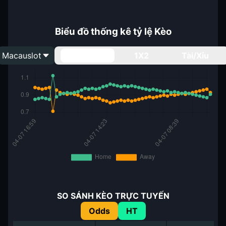
Biểu đồ thống kê tỷ lệ Kèo
Macauslot
Handicap
1X2
Tài/Xỉu
SO SÁNH KÈO TRỰC TUYẾN
Odds
HT