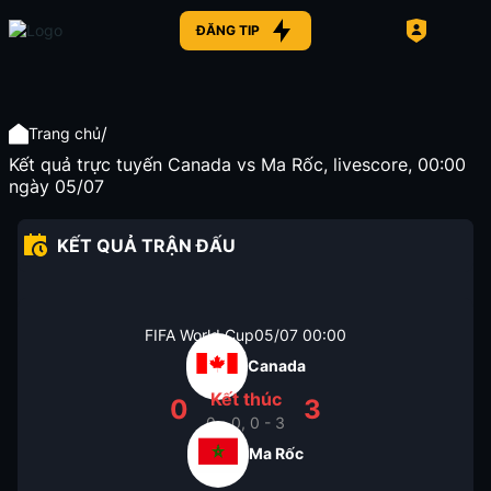
ĐĂNG TIP
/
Trang chủ
Kết quả trực tuyến Canada vs Ma Rốc, livescore, 00:00
ngày 05/07
KẾT QUẢ TRẬN ĐẤU
FIFA World Cup
05/07
00:00
Canada
Kết thúc
0
3
0 - 0, 0 - 3
Ma Rốc