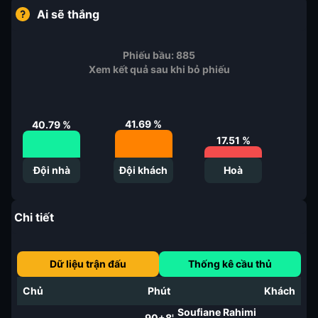
Ai sẽ thắng
Phiếu bầu:
885
Xem kết quả sau khi bỏ phiếu
41.69
%
40.79
%
17.51
%
Đội nhà
Đội khách
Hoà
Chi tiết
Dữ liệu trận đấu
Thống kê cầu thủ
Chủ
Phút
Khách
Soufiane Rahimi
90+8'