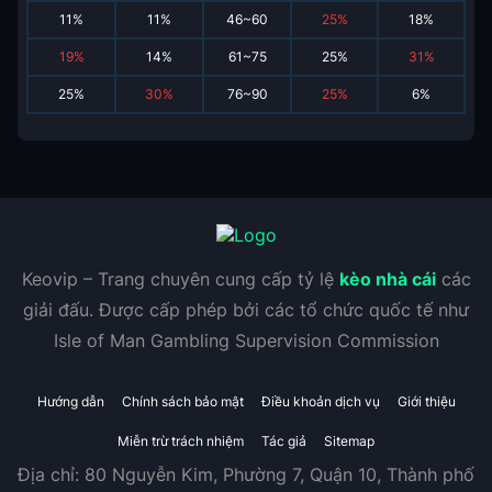
11
%
11
%
46~60
25
%
18
%
19
%
14
%
61~75
25
%
31
%
25
%
30
%
76~90
25
%
6
%
Keovip – Trang chuyên cung cấp tỷ lệ
kèo nhà cái
các
giải đấu. Được cấp phép bởi các tổ chức quốc tế như
Isle of Man Gambling Supervision Commission
Hướng dẫn
Chính sách bảo mật
Điều khoản dịch vụ
Giới thiệu
Miễn trừ trách nhiệm
Tác giả
Sitemap
Địa chỉ:
80 Nguyễn Kim, Phường 7, Quận 10, Thành phố