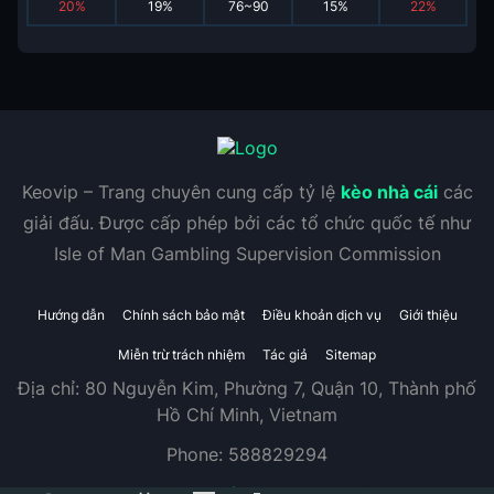
20
%
19
%
76~90
15
%
22
%
Keovip – Trang chuyên cung cấp tỷ lệ
kèo nhà cái
các
giải đấu. Được cấp phép bởi các tổ chức quốc tế như
Isle of Man Gambling Supervision Commission
Hướng dẫn
Chính sách bảo mật
Điều khoản dịch vụ
Giới thiệu
Miễn trừ trách nhiệm
Tác giả
Sitemap
Địa chỉ:
80 Nguyễn Kim, Phường 7, Quận 10, Thành phố
Hồ Chí Minh, Vietnam
Phone:
588829294