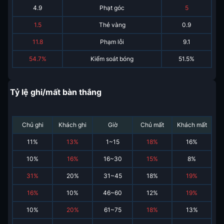
4.9
Phạt góc
5
1.5
Thẻ vàng
0.9
11.8
Phạm lỗi
9.1
54.7%
Kiểm soát bóng
51.5%
Tỷ lệ ghi/mất bàn thắng
Chủ ghi
Khách ghi
Giờ
Chủ mất
Khách mất
11
%
13
%
1~15
18
%
16
%
10
%
16
%
16~30
15
%
8
%
31
%
20
%
31~45
18
%
19
%
16
%
10
%
46~60
12
%
19
%
10
%
20
%
61~75
18
%
13
%