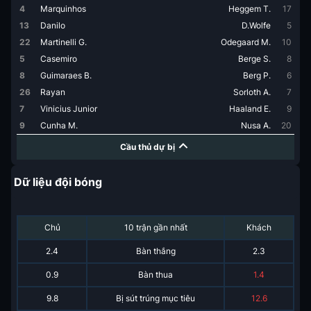
4
Marquinhos
Heggem T.
17
13
Danilo
D.Wolfe
5
22
Martinelli G.
Odegaard M.
10
5
Casemiro
Berge S.
8
8
Guimaraes B.
Berg P.
6
26
Rayan
Sorloth A.
7
7
Vinicius Junior
Haaland E.
9
9
Cunha M.
Nusa A.
20
Cầu thủ dự bị
Dữ liệu đội bóng
Chủ
10 trận gần nhất
Khách
2.4
Bàn thắng
2.3
0.9
Bàn thua
1.4
9.8
Bị sút trúng mục tiêu
12.6