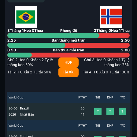
3
Thắng
1
Hoà
0
Thua
Phong độ
3
Thắng
0
Hoà
1
Thua
2.25
Bàn thắng mỗi trận
2.50
0.50
Bàn thua mỗi trận
2.00
Chủ
2
Hoà
0
Khách
2
Tỷ lệ
Chủ
3
Hoà
0
Khách
1
Tỷ lệ
HDP
thắng kèo
50
%
thắng kèo
75
%
Tài
2
H
0
Xỉu
2
TL tài
50
%
Tài Xỉu
Tài
4
H
0
Xỉu
0
TL tài
100
%
World Cup
FT/HT
T/B
DHP
T/X
30-06
Brazil
2
0
T
T
T
2026
Nhật Bản
1
1
World Cup
FT/HT
T/B
DHP
T/X
25-06
Scotland
0
0