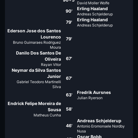
David Moller Wolfe
Erling Haaland
90'
Andreas Schjelderup
Erling Haaland
79'
Andreas Schjelderup
Ederson Jose dos Santos
Lourenco
79'
Bruno Guimaraes Rodriguez
Moura
Danilo Dos Santos De
67'
Oliveira
Rayan Vitor
Neymar da Silva Santos
Junior
67'
Gabriel Teodoro Martinelli
Silva
Fredrik Aursnes
63'
Julian Ryerson
Endrick Felipe Moreira de
58'
Sousa
Matheus Cunha
Andreas Schjelderup
46'
Antonio Eromonsele Nordby
Nusa
Oscar Bobb