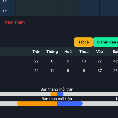
1.5
1.5
Xem thêm
Tất cả
6
Trận gần 
Trận
Thắng
Hoà
Thua
Vào
Bạ
22
6
6
10
22
42
22
11
5
6
37
27
Bàn thắng mỗi trận
Bàn thua mỗi trận
1