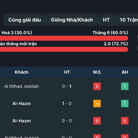
Cùng giải đấu
Giống Nhà/Khách
HT
10
Trận
Hoà
3
(
30.0
%)
Thắng
6
(
60.0
%)
àn thắng mỗi trận
2.0
(
72.7
%)
Khách
HT
W/L
AH
Al Ittihad Jeddah
0
-
1
B
T
Al-Hazm
1
-
0
H
T
Al-Hazm
0
-
0
B
B
Al Ittihad Jeddah
0
-
0
B
B