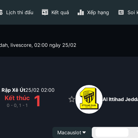
Lịch thi đấu
Kết quả
Xếp hạng
Soi 
dah, livescore, 02:00 ngày 25/02
Rập Xê Út
25/02
02:00
1
1
Kết thúc
Al Ittihad Jed
0 - 0, 1 - 1
Macauslot
Handicap