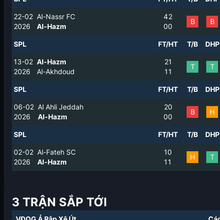
22-02
Al-Nassr FC
4
2
B
B
2026
Al-Hazm
0
0
SPL
FT/HT
T/B
DHP
13-02
Al-Hazm
2
1
T
T
2026
Al-Akhdoud
1
1
SPL
FT/HT
T/B
DHP
06-02
Al Ahli Jeddah
2
0
B
H
2026
Al-Hazm
0
0
SPL
FT/HT
T/B
DHP
02-02
Al-Fateh SC
1
0
H
T
2026
Al-Hazm
1
1
3 TRẬN SẮP TỚI
VĐQG Ả Rập Xê Út
Các