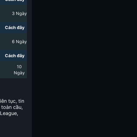
3
Ngày
Cách đây
6
Ngày
Cách đây
10
Ngày
ên tục, tin
 toàn cầu,
 League,