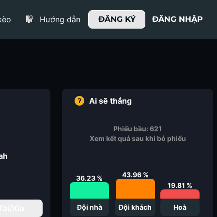
kèo
Hướng dẫn
ĐĂNG KÝ
ĐĂNG NHẬP
Ai sẽ thắng
Phiếu bầu:
621
Xem kết quả sau khi bỏ phiếu
dah
43.96
%
36.23
%
19.81
%
Đội nhà
Đội khách
Hoà
Tài/Xỉu