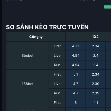
SO SÁNH KÈO TRỰC TUYẾN
Công ty
1X2
First
4.77
2.34
Sbobet
Live
4.54
2.4
Run
4.54
2.4
First
5.1
2.34
188bet
Live
4.7
2.39
Run
4.7
2.39
First
6
4.1