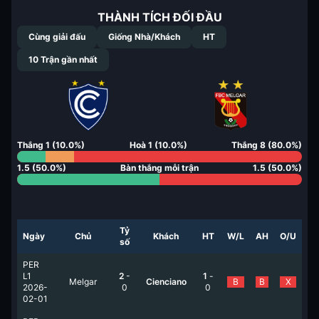
THÀNH TÍCH ĐỐI ĐẦU
Cùng giải đấu
Giống Nhà/Khách
HT
10
Trận gần nhất
Thắng
1
(
10.0
%)
Hoà
1
(
10.0
%)
Thắng
8
(
80.0
%)
1.5
(
50.0
%)
Bàn thắng mỗi trận
1.5
(
50.0
%)
Tỷ
Ngày
Chủ
Khách
HT
W/L
AH
O/U
số
PER
L1
2
-
1
-
Melgar
Cienciano
B
B
X
2026-
0
0
02-01