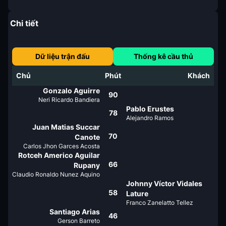
Chi tiết
Dữ liệu trận đấu
Thống kê cầu thủ
Chủ
Phút
Khách
Gonzalo Aguirre
90
Neri Ricardo Bandiera
Pablo Erustes
78
Alejandro Ramos
Juan Matias Succar
70
Canote
Carlos Jhon Garces Acosta
Rotceh Americo Aguilar
66
Rupany
Claudio Ronaldo Nunez Aquino
Johnny Víctor Vidales
58
Lature
Franco Zanelatto Tellez
Santiago Arias
46
Gerson Barreto