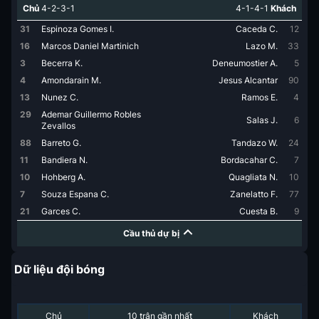
Chủ
4-2-3-1
4-1-4-1
Khách
31
Espinoza Gomes I.
Caceda C.
12
16
Marcos Daniel Martinich
Lazo M.
33
3
Becerra K.
Deneumostier A.
5
4
Amondarain M.
Jesus Alcantar
90
13
Nunez C.
Ramos E.
4
29
Ademar Guillermo Robles
Salas J.
6
Zevallos
88
Barreto G.
Tandazo W.
24
11
Bandiera N.
Bordacahar C.
7
10
Hohberg A.
Quagliata N.
10
7
Souza Espana C.
Zanelatto F.
77
21
Garces C.
Cuesta B.
9
Cầu thủ dự bị
Dữ liệu đội bóng
Chủ
10 trận gần nhất
Khách