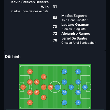
Kevin Steeven Becerra
51
Wila
Carlos Jhon Garces Acosta
Matías Zegarra
58
Alec Deneumostier
Lautaro Guzman
70
Nicolas Quagliata
72
Alejandro Ramos
Jeriel De Santis
78
Cristian Ariel Bordacahar
Đội hình
16
24
33
11
3
29
7
5
31
10
21
9
6
12
4
88
10
90
7
13
77
4