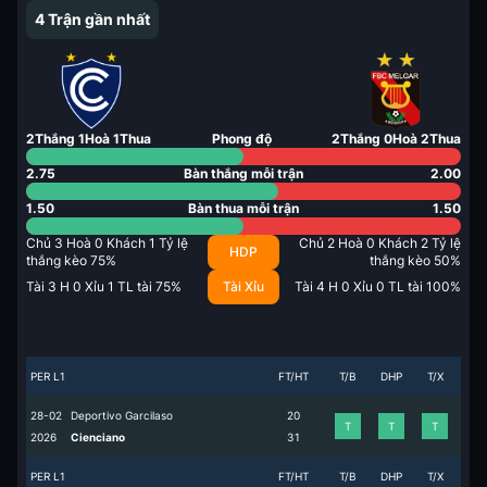
4
Trận gần nhất
2
Thắng
1
Hoà
1
Thua
Phong độ
2
Thắng
0
Hoà
2
Thua
2.75
Bàn thắng mỗi trận
2.00
1.50
Bàn thua mỗi trận
1.50
Chủ
3
Hoà
0
Khách
1
Tỷ lệ
Chủ
2
Hoà
0
Khách
2
Tỷ lệ
HDP
thắng kèo
75
%
thắng kèo
50
%
Tài
3
H
0
Xỉu
1
TL tài
75
%
Tài Xỉu
Tài
4
H
0
Xỉu
0
TL tài
100
%
PER L1
FT/HT
T/B
DHP
T/X
28-02
Deportivo Garcilaso
2
0
T
T
T
2026
Cienciano
3
1
PER L1
FT/HT
T/B
DHP
T/X