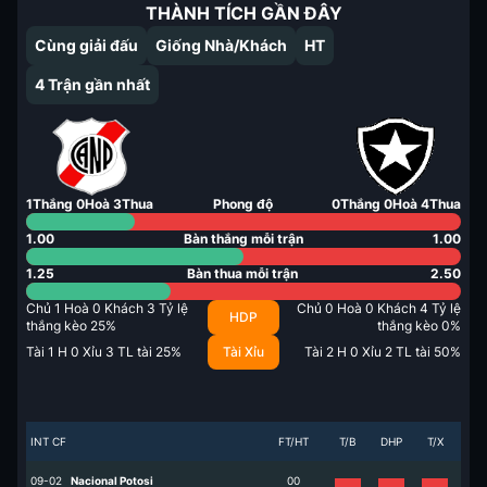
THÀNH TÍCH GẦN ĐÂY
Cùng giải đấu
Giống Nhà/Khách
HT
4
Trận gần nhất
1
Thắng
0
Hoà
3
Thua
Phong độ
0
Thắng
0
Hoà
4
Thua
1.00
Bàn thắng mỗi trận
1.00
1.25
Bàn thua mỗi trận
2.50
Chủ
1
Hoà
0
Khách
3
Tỷ lệ
Chủ
0
Hoà
0
Khách
4
Tỷ lệ
HDP
thắng kèo
25
%
thắng kèo
0
%
Tài
1
H
0
Xỉu
3
TL tài
25
%
Tài Xỉu
Tài
2
H
0
Xỉu
2
TL tài
50
%
INT CF
FT/HT
T/B
DHP
T/X
09-02
Nacional Potosi
0
0