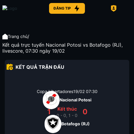
ĐĂNG TIP
/
Trang chủ
Kết quả trực tuyến Nacional Potosi vs Botafogo (RJ),
livescore, 07:30 ngày 19/02
KẾT QUẢ TRẬN ĐẤU
Copa Libertadores
19/02
07:30
Nacional Potosi
Kết thúc
1
0
0 - 0, 1 - 0
Botafogo (RJ)