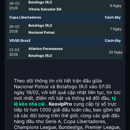
Botafogo (RJ)
26-02
6
Ngày
2026
Vitoria Salvador BA
Copa Libertadores
Cách đây
Botafogo (RJ)
26-02
7
Ngày
2026
Nacional Potosi
VĐQG Brazil
Cách đây
Atletico Paranaense
12-03
20
Ngày
2026
Botafogo (RJ)
Theo dõi thông tin chi tiết trận đấu giữa
Nacional Potosi và Botafogo (RJ) vào 07:30
ngày 19/02, với kết quả cập nhật liên tục, tin tức
mới nhất, điểm nổi bật và thống kê đối đầu,
tỷ
lệ kèo nhà cái
.
KeovipPro
cung cấp tỷ số trực
tiếp từ hơn 1.000 giải đấu toàn cầu, bao gồm tất
cả các đội bóng trên thế giới, cùng các giải đấu
hàng đầu như Serie A, Copa Libertadores,
Champions League, Bundesliga, Premier League,