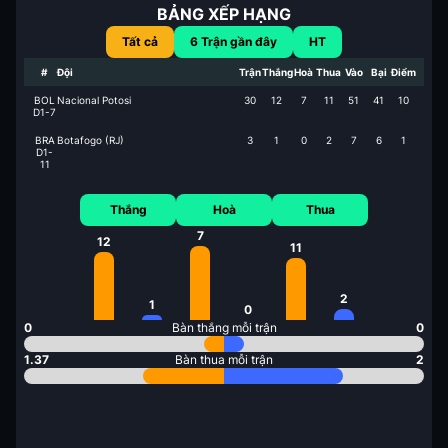
BẢNG XẾP HẠNG
Tất cả
6
Trận gần đây
HT
#
Đội
Trận
Thắng
Hoà
Thua
Vào
Bại
Điểm
BOL
Nacional Potosi
30
12
7
11
51
41
10
D1-7
BRA
Botafogo (RJ)
3
1
0
2
7
6
1
D1-
11
Thắng
Hoà
Thua
7
12
11
2
1
0
0
Bàn thắng mỗi trận
0
1.37
Bàn thua mỗi trận
2