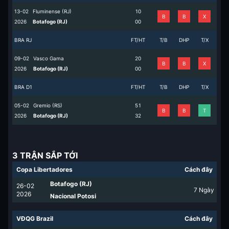
13-02
Fluminense (RJ)
1
0
B
B
X
2026
Botafogo (RJ)
0
0
BRA RJ
FT/HT
T/B
DHP
T/X
09-02
Vasco Gama
2
0
B
B
X
2026
Botafogo (RJ)
0
0
BRA D1
FT/HT
T/B
DHP
T/X
05-02
Gremio (RS)
5
1
B
B
T
2026
Botafogo (RJ)
3
2
3 TRẬN SẮP TỚI
Copa Libertadores
Cách đây
Botafogo (RJ)
26-02
7
Ngày
2026
Nacional Potosi
VĐQG Brazil
Cách đây