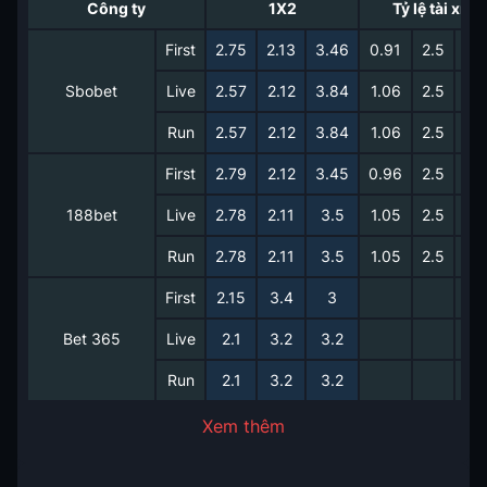
Công ty
1X2
Tỷ lệ tài xỉu
First
2.75
2.13
3.46
0.91
2.5
0.
Sbobet
Live
2.57
2.12
3.84
1.06
2.5
0.
Run
2.57
2.12
3.84
1.06
2.5
0.
First
2.79
2.12
3.45
0.96
2.5
0.
188bet
Live
2.78
2.11
3.5
1.05
2.5
0.
Run
2.78
2.11
3.5
1.05
2.5
0.
First
2.15
3.4
3
Bet 365
Live
2.1
3.2
3.2
Run
2.1
3.2
3.2
Xem thêm