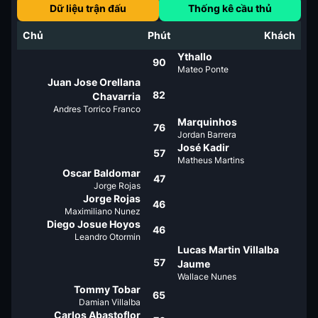
Dữ liệu trận đấu
Thống kê cầu thủ
Chủ
Phút
Khách
Ythallo
90
Mateo Ponte
Juan Jose Orellana
82
Chavarria
Andres Torrico Franco
Marquinhos
76
Jordan Barrera
José Kadir
57
Matheus Martins
Oscar Baldomar
47
Jorge Rojas
Jorge Rojas
46
Maximiliano Nunez
Diego Josue Hoyos
46
Leandro Otormin
Lucas Martin Villalba
57
Jaume
Wallace Nunes
Tommy Tobar
65
Damian Villalba
Carlos Abastoflor