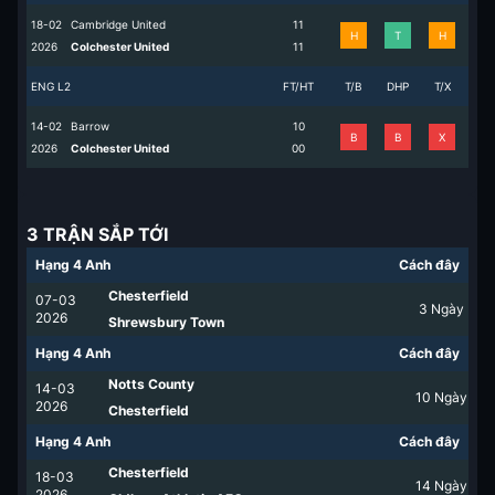
18-02
Cambridge United
1
1
H
T
H
2026
Colchester United
1
1
ENG L2
FT/HT
T/B
DHP
T/X
14-02
Barrow
1
0
B
B
X
2026
Colchester United
0
0
3 TRẬN SẮP TỚI
Hạng 4 Anh
Cách đây
Chesterfield
07-03
3
Ngày
2026
Shrewsbury Town
Hạng 4 Anh
Cách đây
Notts County
14-03
10
Ngày
2026
Chesterfield
Hạng 4 Anh
Cách đây
Chesterfield
18-03
14
Ngày
2026