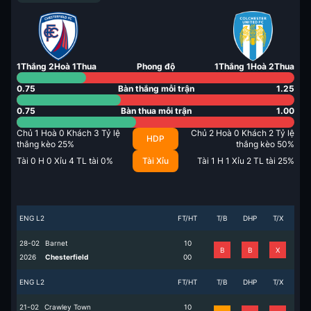
1
Thắng
2
Hoà
1
Thua
Phong độ
1
Thắng
1
Hoà
2
Thua
0.75
Bàn thắng mỗi trận
1.25
0.75
Bàn thua mỗi trận
1.00
Chủ
1
Hoà
0
Khách
3
Tỷ lệ
Chủ
2
Hoà
0
Khách
2
Tỷ lệ
HDP
thắng kèo
25
%
thắng kèo
50
%
Tài
0
H
0
Xỉu
4
TL tài
0
%
Tài Xỉu
Tài
1
H
1
Xỉu
2
TL tài
25
%
ENG L2
FT/HT
T/B
DHP
T/X
28-02
Barnet
1
0
B
B
X
2026
Chesterfield
0
0
ENG L2
FT/HT
T/B
DHP
T/X
21-02
Crawley Town
1
0