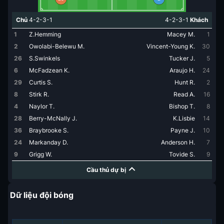
Chủ
4-2-3-1
4-2-3-1
Khách
1
Z.Hemming
Macey M.
1
2
Owolabi-Belewu M.
Vincent-Young K.
30
26
S.Swinkels
Tucker J.
5
6
McFadzean K.
Araujo H.
24
29
Curtis S.
Hunt R.
2
8
Stirk R.
Read A.
16
4
Naylor T.
Bishop T.
8
28
Berry-McNally J.
K.Lisbie
14
36
Braybrooke S.
Payne J.
10
24
Markanday D.
Anderson H.
7
9
Grigg W.
Tovide S.
9
Cầu thủ dự bị
Dữ liệu đội bóng