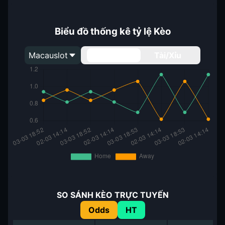
Biểu đồ thống kê tỷ lệ Kèo
Macauslot
Handicap
Tài/Xỉu
SO SÁNH KÈO TRỰC TUYẾN
Odds
HT