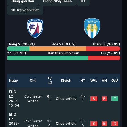
Cùng giải đấu
Giống Nhà/Khách
HT
10
Trận gần nhất
Thắng
2
(
20.0
%)
Hoà
5
(
50.0
%)
Thắng
3
(
30.0
%)
2.5
(
71.4
%)
Bàn thắng mỗi trận
1.0
(
28.6
%)
Tỷ
Ngày
Chủ
Khách
HT
W/L
AH
O/U
số
ENG
L2
Colchester
6
-
4
-
Chesterfield
B
B
T
2025-
United
2
1
10-04
ENG
L2
Colchester
1
-
0
-
2025-
Chesterfield
B
B
X
United
0
0