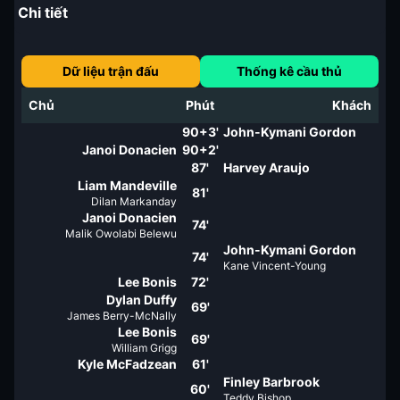
Chi tiết
Dữ liệu trận đấu
Thống kê cầu thủ
Chủ
Phút
Khách
90+3'
John-Kymani Gordon
Janoi Donacien
90+2'
87'
Harvey Araujo
Liam Mandeville
81'
Dilan Markanday
Janoi Donacien
74'
Malik Owolabi Belewu
John-Kymani Gordon
74'
Kane Vincent-Young
Lee Bonis
72'
Dylan Duffy
69'
James Berry-McNally
Lee Bonis
69'
William Grigg
Kyle McFadzean
61'
Finley Barbrook
60'
Teddy Bishop