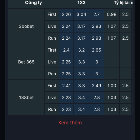
Công ty
1X2
Tỷ lệ tài xỉu
First
2.26
3.04
2.7
0.98
2.5
0.
Sbobet
Live
2.24
3.17
2.93
1.07
2.5
0.
Run
2.24
3.17
2.93
1.07
2.5
0.
First
2.4
3.2
2.65
Bet 365
Live
2.25
3.3
3
Run
2.25
3.3
3
First
2.41
3.3
2.49
1.00
2.5
0.
188bet
Live
2.23
3.4
2.8
1.03
2.5
0.
Run
2.23
3.4
2.8
1.03
2.5
0.
Xem thêm