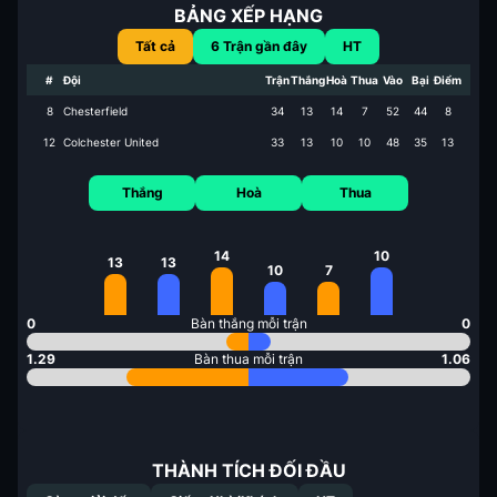
BẢNG XẾP HẠNG
Tất cả
6
Trận gần đây
HT
#
Đội
Trận
Thắng
Hoà
Thua
Vào
Bại
Điểm
8
Chesterfield
34
13
14
7
52
44
8
12
Colchester United
33
13
10
10
48
35
13
Thắng
Hoà
Thua
10
14
13
13
10
7
0
Bàn thắng mỗi trận
0
1.29
Bàn thua mỗi trận
1.06
THÀNH TÍCH ĐỐI ĐẦU