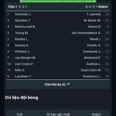
Chủ
4-2-3-1
4-2-3-1
Khách
1
Drommel J.
T.Jansink
16
5
Quintero T.
te Wierik M.
23
4
Martins Indi B.
Mirani D.
4
3
Young M.
Van Hoorenbeeck A.
18
2
Martes L.
Mesik I.
24
8
Santos A.
Hrustic A.
70
6
Kitolano J.
Zamburek J.
13
7
van Bergen M.
Ahlstrand E.
14
10
van Crooij V.
Zeefuik L.
25
11
Mito S.
Ould Chikh W.
73
9
Lauritsen T.
Kulenovic L.
19
Cầu thủ dự bị
Dữ liệu đội bóng
Chủ
10 trận gần nhất
Khách