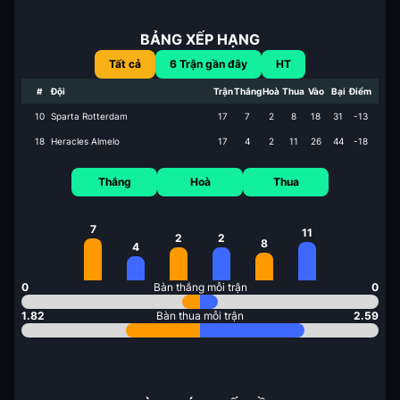
BẢNG XẾP HẠNG
Tất cả
6
Trận gần đây
HT
#
Đội
Trận
Thắng
Hoà
Thua
Vào
Bại
Điểm
10
Sparta Rotterdam
17
7
2
8
18
31
-13
18
Heracles Almelo
17
4
2
11
26
44
-18
Thắng
Hoà
Thua
7
11
2
2
8
4
0
Bàn thắng mỗi trận
0
1.82
Bàn thua mỗi trận
2.59