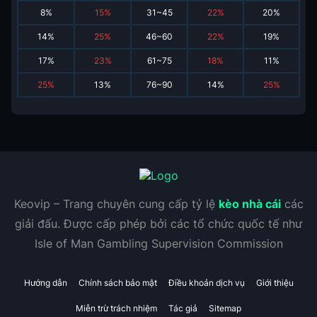
8
%
15
%
31~45
22
%
20
%
14
%
25
%
46~60
22
%
19
%
17
%
23
%
61~75
18
%
11
%
25
%
13
%
76~90
14
%
25
%
Keovip – Trang chuyên cung cấp tỷ lệ
kèo nhà cái
các
giải đấu. Được cấp phép bởi các tổ chức quốc tế như
Isle of Man Gambling Supervision Commission
Hướng dẫn
Chính sách bảo mật
Điều khoản dịch vụ
Giới thiệu
Miễn trừ trách nhiệm
Tác giả
Sitemap