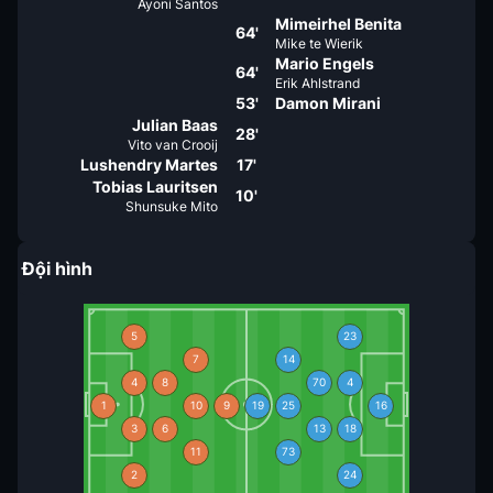
Ayoni Santos
Mimeirhel Benita
64'
Mike te Wierik
Mario Engels
64'
Erik Ahlstrand
53'
Damon Mirani
Julian Baas
28'
Vito van Crooij
Lushendry Martes
17'
Tobias Lauritsen
10'
Shunsuke Mito
Đội hình
5
23
7
14
4
8
70
4
1
10
9
19
25
16
3
6
13
18
11
73
2
24