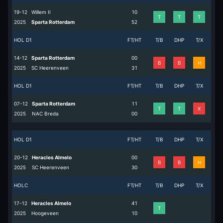
19-12
Willem II
1
0
T
T
T
2025
Sparta Rotterdam
5
2
HOL D1
FT/HT
T/B
DHP
T/X
14-12
Sparta Rotterdam
0
0
B
B
H
2025
SC Heerenveen
3
1
HOL D1
FT/HT
T/B
DHP
T/X
07-12
Sparta Rotterdam
1
1
T
T
X
2025
NAC Breda
0
0
HOL D1
FT/HT
T/B
DHP
T/X
20-12
Heracles Almelo
0
0
B
B
H
2025
SC Heerenveen
3
0
HOLC
FT/HT
T/B
DHP
T/X
17-12
Heracles Almelo
4
1
T
2025
Hoogeveen
1
0