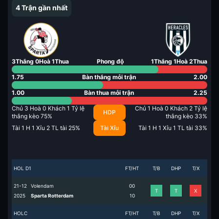
4
Trận gần nhất
3
Thắng
0
Hoà
1
Thua
Phong độ
1
Thắng
1
Hoà
2
Thua
1.75
Bàn thắng mỗi trận
2.00
1.00
Bàn thua mỗi trận
2.25
Chủ
3
Hoà
0
Khách
1
Tỷ lệ
Chủ
1
Hoà
0
Khách
2
Tỷ lệ
HDP
thắng kèo
75
%
thắng kèo
33
%
Tài
1
H
1
Xỉu
2
TL tài
25
%
Tài Xỉu
Tài
1
H
1
Xỉu
1
TL tài
33
%
HOL D1
FT/HT
T/B
DHP
T/X
21-12
Volendam
0
0
T
T
X
2025
Sparta Rotterdam
1
0
HOLC
FT/HT
T/B
DHP
T/X