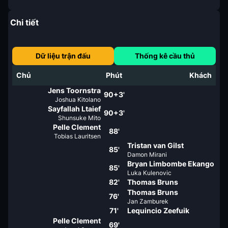
Chi tiết
Dữ liệu trận đấu
Thống kê cầu thủ
Chủ
Phút
Khách
Jens Toornstra
90+3'
Joshua Kitolano
Sayfallah Ltaief
90+3'
Shunsuke Mito
Pelle Clement
88'
Tobias Lauritsen
Tristan van Gilst
85'
Damon Mirani
Bryan Limbombe Ekango
85'
Luka Kulenovic
82'
Thomas Bruns
Thomas Bruns
76'
Jan Zamburek
71'
Lequincio Zeefuik
Pelle Clement
69'