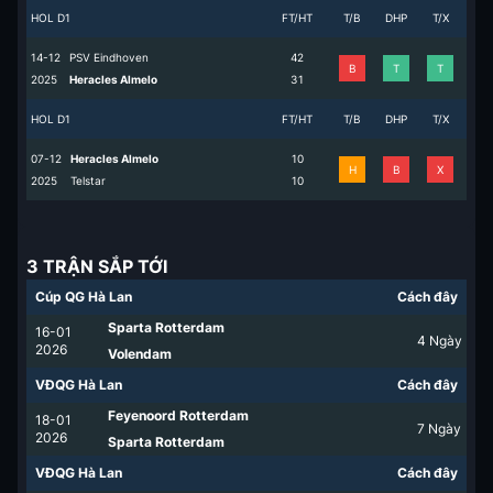
HOL D1
FT/HT
T/B
DHP
T/X
14-12
PSV Eindhoven
4
2
B
T
T
2025
Heracles Almelo
3
1
HOL D1
FT/HT
T/B
DHP
T/X
07-12
Heracles Almelo
1
0
H
B
X
2025
Telstar
1
0
3 TRẬN SẮP TỚI
Cúp QG Hà Lan
Cách đây
Sparta Rotterdam
16-01
4
Ngày
2026
Volendam
VĐQG Hà Lan
Cách đây
Feyenoord Rotterdam
18-01
7
Ngày
2026
Sparta Rotterdam
VĐQG Hà Lan
Cách đây