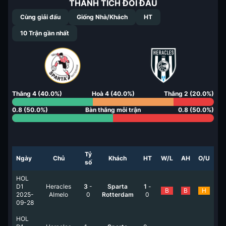
THÀNH TÍCH ĐỐI ĐẦU
Cùng giải đấu
Giống Nhà/Khách
HT
10
Trận gần nhất
Thắng
4
(
40.0
%)
Hoà
4
(
40.0
%)
Thắng
2
(
20.0
%)
0.8
(
50.0
%)
Bàn thắng mỗi trận
0.8
(
50.0
%)
Tỷ
Ngày
Chủ
Khách
HT
W/L
AH
O/U
số
HOL
D1
Heracles
3
-
Sparta
1
-
B
B
H
2025-
Almelo
0
Rotterdam
0
09-28
HOL