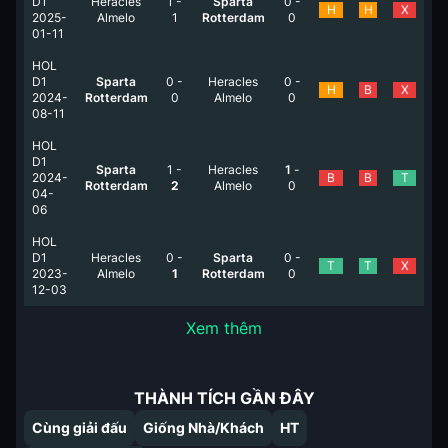
D1
Heracles
1
-
Sparta
0
-
H
H
X
2025-
Almelo
1
Rotterdam
0
01-11
HOL
D1
Sparta
0
-
Heracles
0
-
H
B
X
2024-
Rotterdam
0
Almelo
0
08-11
HOL
D1
Sparta
1
-
Heracles
1
-
2024-
B
B
T
Rotterdam
2
Almelo
0
04-
06
HOL
D1
Heracles
0
-
Sparta
0
-
T
T
X
2023-
Almelo
1
Rotterdam
0
12-03
Xem thêm
THÀNH TÍCH GẦN ĐÂY
Cùng giải đấu
Giống Nhà/Khách
HT