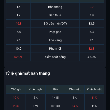
1.5
Bàn thắng
2.7
1.2
Bàn thua
1.9
16.1
Sút cầu môn(OT)
13.5
5.8
Phạt góc
5.3
2.1
Thẻ vàng
2.1
10.2
Phạm lỗi
12.3
52.9%
Kiểm soát bóng
45.9%
Tỷ lệ ghi/mất bàn thắng
Chủ ghi
Khách ghi
Giờ
Chủ mất
Khách mất
10
%
5
%
1~15
8
%
11
%
23
%
17
%
16~30
14
%
11
%