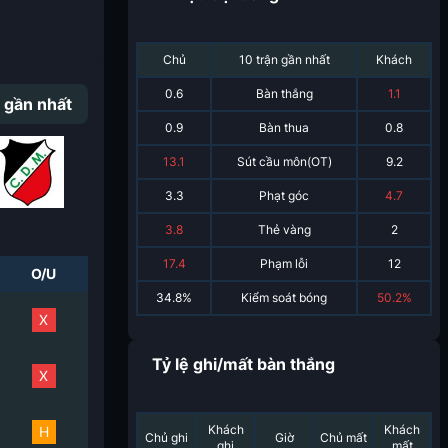
Chủ
10 trận gần nhất
Khách
0.6
Bàn thắng
1.1
 gần nhất
0.9
Bàn thua
0.8
13.1
Sút cầu môn(OT)
9.2
3.3
Phạt góc
4.7
3.8
Thẻ vàng
2
17.4
Phạm lỗi
12
O/U
34.8%
Kiểm soát bóng
50.2%
X
Tỷ lệ ghi/mất bàn thắng
X
Khách
Khách
H
Chủ ghi
Giờ
Chủ mất
ghi
mất