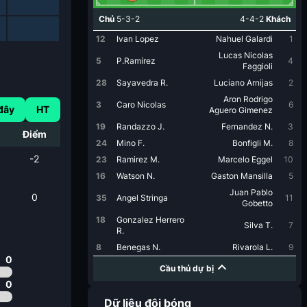
Chủ
5-3-2
4-4-2
Khách
12
Ivan Lopez
Nahuel Galardi
1
Lucas Nicolas
5
P.Ramírez
4
Faggioli
28
Sayavedra R.
Luciano Arnijas
2
Aron Rodrigo
3
Caro Nicolas
6
đây
HT
Aguero Gimenez
19
Randazzo J.
Fernandez N.
3
i
Điểm
24
Mino F.
Bonfigli M.
8
-2
23
Ramirez M.
Marcelo Eggel
10
16
Watson N.
Gaston Mansilla
5
Juan Pablo
0
35
Angel Stringa
11
Gobetto
18
Gonzalez Herrero
Silva T.
7
R.
8
Benegas N.
Rivarola L.
9
0
Cầu thủ dự bị
0
Dữ liệu đội bóng