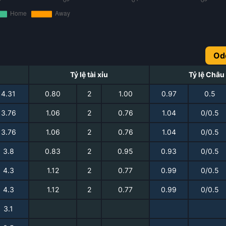
Od
Tỷ lệ tài xỉu
Tỷ lệ Châu
4.31
0.80
2
1.00
0.97
0.5
3.76
1.06
2
0.76
1.04
0/0.5
3.76
1.06
2
0.76
1.04
0/0.5
3.8
0.83
2
0.95
0.93
0/0.5
4.3
1.12
2
0.77
0.99
0/0.5
4.3
1.12
2
0.77
0.99
0/0.5
3.1