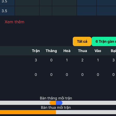
3.5
3.5
Xem thêm
Tất cả
6
Trận gần 
Trận
Thắng
Hoà
Thua
Vào
Bạ
3
0
1
2
1
3
0
0
0
0
0
0
Bàn thắng mỗi trận
Bàn thua mỗi trận