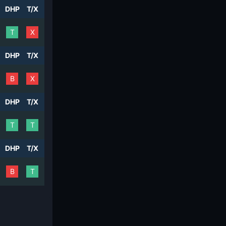
DHP
T/X
T
X
DHP
T/X
B
X
DHP
T/X
T
T
DHP
T/X
B
T