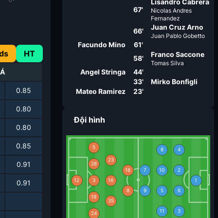
Lisandro Cabrera
67'
Nicolas Andres
Fernandez
Juan Cruz Arno
66'
Juan Pablo Gobetto
Facundo Mino
61'
ds
HT
Franco Saccone
58'
Tomas Silva
Angel Stringa
44'
 Á
33'
Mirko Bonfigli
0.85
Mateo Ramirez
23'
0.80
Đội hình
0.80
0.85
5
8
4
23
0.91
28
18
7
10
2
12
3
16
1
0.91
8
9
5
6
19
35
11
3
24