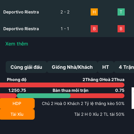
Deportivo Riestra
2
-
2
H
T
Deportivo Riestra
1
-
1
B
B
Xem thêm
Cùng giải đấu
Giống Nhà/Khách
HT
4
Trận
Phong độ
2
Thắng
0
Hoà
2
Thua
1.25
0.75
Bàn thua mỗi trận
0.75
HDP
Chủ
2
Hoà
0
Khách
2
Tỷ lệ thắng kèo
50
%
Tài Xỉu
Tài
2
H
0
Xỉu
2
TL tài
50
%