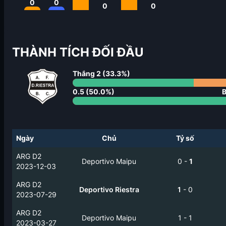
0
0
0
0
THÀNH TÍCH ĐỐI ĐẦU
Thắng
2
(
33.3
%)
0.5
(
50.0
%)
B
Ngày
Chủ
Tỷ số
ARG D2
Deportivo Maipu
0
-
1
2023-12-03
ARG D2
Deportivo Riestra
1
-
0
2023-07-29
ARG D2
Deportivo Maipu
1
-
1
2023-03-27