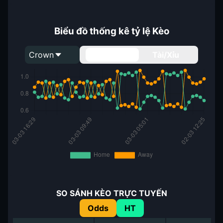
Biểu đồ thống kê tỷ lệ Kèo
Crown
Handicap
Tài/Xỉu
SO SÁNH KÈO TRỰC TUYẾN
Odds
HT