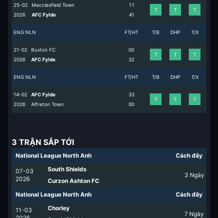
25-02
Macclesfield Town
1
1
T
T
T
2026
AFC Fylde
4
1
ENG NLN
FT/HT
T/B
DHP
T/X
21-02
Buxton FC
0
0
T
T
T
2026
AFC Fylde
3
2
ENG NLN
FT/HT
T/B
DHP
T/X
14-02
AFC Fylde
3
3
T
T
T
2026
Alfreton Town
0
0
3 TRẬN SẮP TỚI
National League North Anh
Cách đây
South Shields
07-03
3
Ngày
2026
Curzon Ashton FC
National League North Anh
Cách đây
Chorley
11-03
7
Ngày
2026