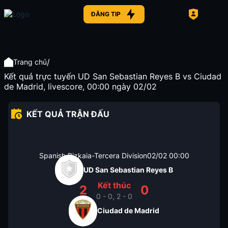
ĐĂNG TIP
/
Trang chủ
Kết quả trực tuyến UD San Sebastian Reyes B vs Ciudad
de Madrid, livescore, 00:00 ngày 02/02
KẾT QUẢ TRẬN ĐẤU
Spanish Bizkaia-Tercera Division
02/02
00:00
UD San Sebastian Reyes B
Kết thúc
2
0
0 - 0, 2 - 0
Ciudad de Madrid