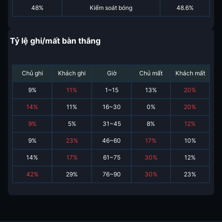
48%
Kiểm soát bóng
48.6%
Tỷ lệ ghi/mất bàn thắng
Chủ ghi
Khách ghi
Giờ
Chủ mất
Khách mất
9
%
11
%
1~15
13
%
20
%
14
%
11
%
16~30
0
%
20
%
9
%
5
%
31~45
8
%
12
%
9
%
23
%
46~60
17
%
10
%
14
%
17
%
61~75
30
%
12
%
42
%
29
%
76~90
30
%
23
%