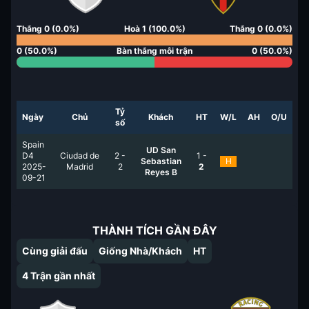
Thắng
0
(
0.0
%)
Hoà
1
(
100.0
%)
Thắng
0
(
0.0
%)
0
(
50.0
%)
Bàn thắng mỗi trận
0
(
50.0
%)
Tỷ
Ngày
Chủ
Khách
HT
W/L
AH
O/U
số
Spain
UD San
D4
Ciudad de
2
-
1
-
Sebastian
H
2025-
Madrid
2
2
Reyes B
09-21
THÀNH TÍCH GẦN ĐÂY
Cùng giải đấu
Giống Nhà/Khách
HT
4
Trận gần nhất