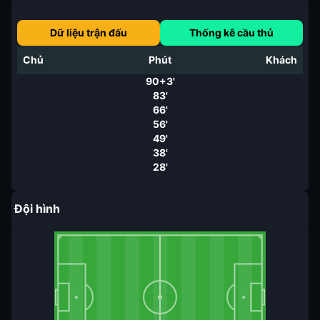
Dữ liệu trận đấu
Thống kê cầu thủ
Chủ
Phút
Khách
90+3'
83'
66'
56'
49'
38'
28'
Đội hình