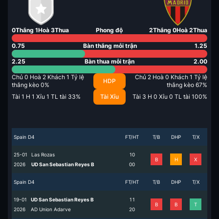
0
Thắng
1
Hoà
3
Thua
Phong độ
2
Thắng
0
Hoà
2
Thua
0.75
Bàn thắng mỗi trận
1.25
2.25
Bàn thua mỗi trận
2.00
Chủ
0
Hoà
2
Khách
1
Tỷ lệ
Chủ
2
Hoà
0
Khách
1
Tỷ lệ
HDP
thắng kèo
0
%
thắng kèo
67
%
Tài
1
H
1
Xỉu
1
TL tài
33
%
Tài Xỉu
Tài
3
H
0
Xỉu
0
TL tài
100
%
Spain D4
FT/HT
T/B
DHP
T/X
25-01
Las Rozas
1
0
B
H
X
2026
UD San Sebastian Reyes B
0
0
Spain D4
FT/HT
T/B
DHP
T/X
19-01
UD San Sebastian Reyes B
1
1
B
B
T
2026
AD Union Adarve
2
0