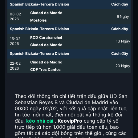
Spanish Bizkaia-Tercera Division
Cách đây
Ciudad de Madrid
08-02
6
Ngày
2026
Mostoles
Spanish Bizkaia-Tercera Division
Cách đây
RCD Carabanchel
15-02
13
Ngày
2026
Ciudad de Madrid
Spanish Bizkaia-Tercera Division
Cách đây
Ciudad de Madrid
22-02
20
Ngày
2026
CDF Tres Cantos
Theo dõi thông tin chi tiết trận đấu giữa UD San
Sebastian Reyes B và Ciudad de Madrid vào
00:00 ngày 02/02, với kết quả cập nhật liên tục,
tin tức mới nhất, điểm nổi bật và thống kê đối
đầu,
kèo nhà cái
.
KeovipPro
cung cấp tỷ số
trực tiếp từ hơn 1.000 giải đấu toàn cầu, bao
gồm tất cả các đội bóng trên thế giới, cùng các