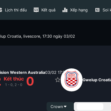
Lịch thi đấu
Kết quả
Xếp hạng
Soi 
up Croatia, livescore, 17:30 ngày 03/02
ision Western Australia
03/02
17:30
2
0
Kết thúc
Gwelup Croati
1 - 0, 2 - 0
Crown
Handicap