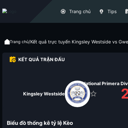
Trang chủ
Tips
/
Kết quả trực tuyến Kingsley Westside vs Gwel
Trang chủ
KẾT QUẢ TRẬN ĐẤU
National Primera Div
Kingsley Westside
Biểu đồ thống kê tỷ lệ Kèo