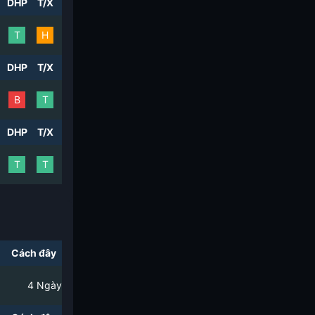
DHP
T/X
T
H
DHP
T/X
B
T
DHP
T/X
T
T
Cách đây
4
Ngày