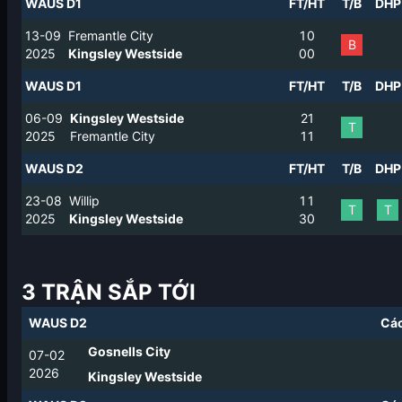
WAUS D1
FT/HT
T/B
DHP
13-09
Fremantle City
1
0
B
2025
Kingsley Westside
0
0
WAUS D1
FT/HT
T/B
DHP
06-09
Kingsley Westside
2
1
T
2025
Fremantle City
1
1
WAUS D2
FT/HT
T/B
DHP
23-08
Willip
1
1
T
T
2025
Kingsley Westside
3
0
3 TRẬN SẮP TỚI
WAUS D2
Các
Gosnells City
07-02
2026
Kingsley Westside