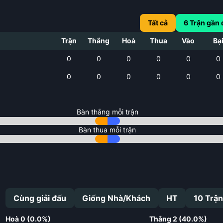
Tất cả
6
Trận gần 
Trận
Thắng
Hoà
Thua
Vào
Bạ
0
0
0
0
0
0
0
0
0
0
0
0
Bàn thắng mỗi trận
Bàn thua mỗi trận
Cùng giải đấu
Giống Nhà/Khách
HT
10
Trận
Hoà
0
(
0.0
%)
Thắng
2
(
40.0
%)