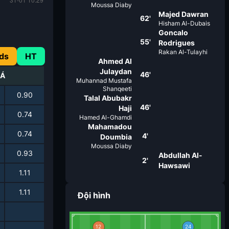
Moussa Diaby
Majed Dawran
62'
Hisham Al-Dubais
Goncalo
55'
Rodrigues
Rakan Al-Tulayhi
ds
HT
Ahmed Al
Julaydan
46'
 Á
Muhannad Mustafa
Shanqeeti
0.90
Talal Abubakr
46'
Haji
0.74
Hamed Al-Ghamdi
Mahamadou
0.74
4'
Doumbia
Moussa Diaby
0.93
Abdullah Al-
2'
Hawsawi
1.11
1.11
Đội hình
12
24