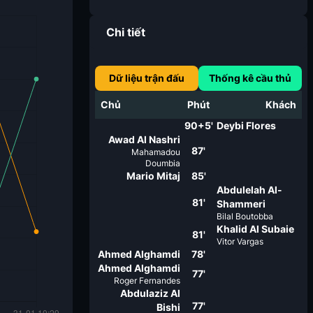
Chi tiết
Dữ liệu trận đấu
Thống kê cầu thủ
Chủ
Phút
Khách
90+5'
Deybi Flores
Awad Al Nashri
87'
Mahamadou
Doumbia
Mario Mitaj
85'
Abdulelah Al-
81'
Shammeri
Bilal Boutobba
Khalid Al Subaie
81'
Vitor Vargas
Ahmed Alghamdi
78'
Ahmed Alghamdi
77'
Roger Fernandes
Abdulaziz Al
77'
Bishi