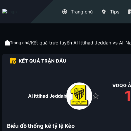
Trang chủ
Tips
/
Kết quả trực tuyến Al Ittihad Jeddah vs Al-N
Trang chủ
KẾT QUẢ TRẬN ĐẤU
VĐQG Ả 
Al Ittihad Jeddah
Biểu đồ thống kê tỷ lệ Kèo