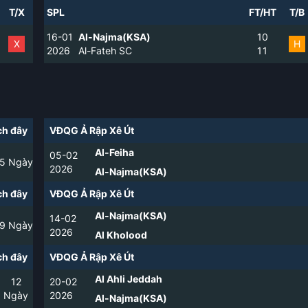
T/X
SPL
FT/HT
T/B
16-01
Al-Najma(KSA)
1
0
X
H
2026
Al-Fateh SC
1
1
h đây
VĐQG Ả Rập Xê Út
Al-Feiha
05-02
5
Ngày
2026
Al-Najma(KSA)
h đây
VĐQG Ả Rập Xê Út
Al-Najma(KSA)
14-02
9
Ngày
2026
Al Kholood
h đây
VĐQG Ả Rập Xê Út
Al Ahli Jeddah
12
20-02
Ngày
2026
Al-Najma(KSA)