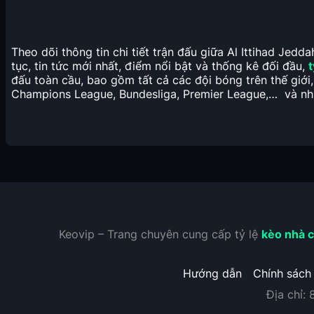
Theo dõi thông tin chi tiết trận đấu giữa Al Ittihad Jed
tục, tin tức mới nhất, điểm nổi bật và thống kê đối đầu,
t
đấu toàn cầu, bao gồm tất cả các đội bóng trên thế giới
Champions League, Bundesliga, Premier League,… và nhi
Keovip – Trang chuyên cung cấp tỷ lệ
kèo nhà c
Hướng dẫn
Chính sách
Địa chỉ: