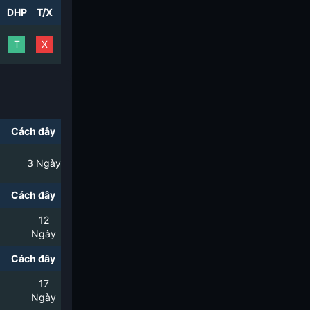
DHP
T/X
T
X
Cách đây
3
Ngày
Cách đây
12
Ngày
Cách đây
17
Ngày