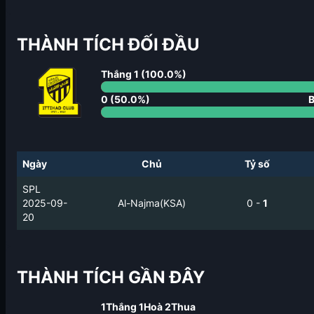
THÀNH TÍCH ĐỐI ĐẦU
Thắng
1
(
100.0
%)
0
(
50.0
%)
B
Ngày
Chủ
Tỷ số
SPL
2025-09-
Al-Najma(KSA)
0
-
1
20
THÀNH TÍCH GẦN ĐÂY
1
Thắng
1
Hoà
2
Thua