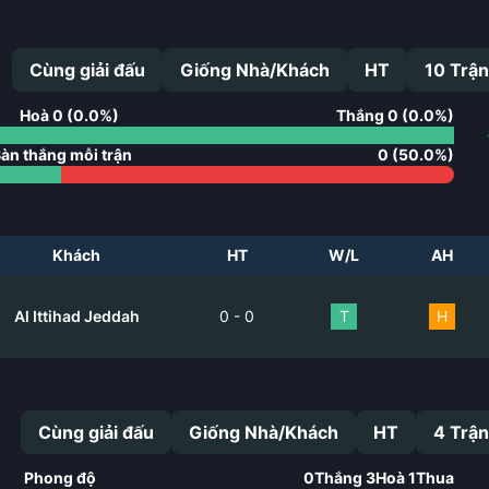
Cùng giải đấu
Giống Nhà/Khách
HT
10
Trận
Hoà
0
(
0.0
%)
Thắng
0
(
0.0
%)
àn thắng mỗi trận
0
(
50.0
%)
Khách
HT
W/L
AH
Al Ittihad Jeddah
0
-
0
T
H
Cùng giải đấu
Giống Nhà/Khách
HT
4
Trận
Phong độ
0
Thắng
3
Hoà
1
Thua