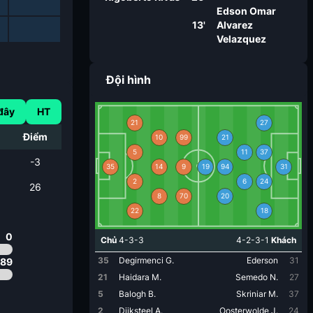
Edson Omar
13'
Alvarez
Velazquez
Đội hình
đây
HT
21
27
i
Điểm
10
99
21
5
11
37
-3
35
14
9
19
94
31
2
6
24
26
8
70
20
22
18
0
Chủ
4-3-3
4-2-3-1
Khách
35
Degirmenci G.
Ederson
31
.89
21
Haidara M.
Semedo N.
27
5
Balogh B.
Skriniar M.
37
2
Dijksteel A.
Oosterwolde J.
24