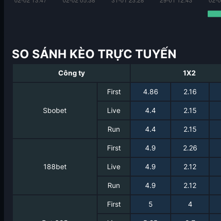
SO SÁNH KÈO TRỰC TUYẾN
Công ty
1X2
First
4.86
2.16
Sbobet
Live
4.4
2.15
Run
4.4
2.15
First
4.9
2.26
188bet
Live
4.9
2.12
Run
4.9
2.12
First
5
4