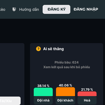
kèo
Hướng dẫn
ĐĂNG KÝ
ĐĂNG NHẬP
Ai sẽ thắng
Phiếu bầu:
624
Xem kết quả sau khi bỏ phiếu
40.06
%
38.14
%
21.79
%
Đội nhà
Đội khách
Hoà
Tài/Xỉu