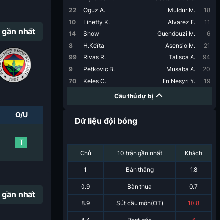
22
Oguz A.
Muldur M.
18
10
Linetty K.
Alvarez E.
11
 gần nhất
14
Show
Guendouzi M.
6
8
H.Keïta
Asensio M.
21
99
Rivas R.
Talisca A.
94
9
Petkovic B.
Musaba A.
20
70
Keles C.
En Nesyri Y.
19
Cầu thủ dự bị
O/U
Dữ liệu đội bóng
T
Chủ
10 trận gần nhất
Khách
1
Bàn thắng
1.8
0.9
Bàn thua
0.7
 gần nhất
8.9
Sút cầu môn(OT)
10.8
4.4
Phạt góc
6