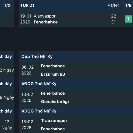
T/X
TUR D1
FT/HT
T/B
19-01
Alanyaspor
2
2
T
2026
Fenerbahce
3
1
h đây
Cúp Thổ Nhĩ Kỳ
Fenerbahce
06-02
2
Ngày
2026
Erzurum BB
h đây
VĐQG Thổ Nhĩ Kỳ
Fenerbahce
10-02
6
Ngày
2026
Genclerbirligi
h đây
VĐQG Thổ Nhĩ Kỳ
Trabzonspor
12
15-02
Ngày
2026
Fenerbahce