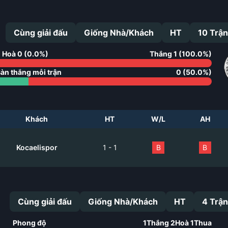
Cùng giải đấu
Giống Nhà/Khách
HT
10
Trận
Hoà
0
(
0.0
%)
Thắng
1
(
100.0
%)
àn thắng mỗi trận
0
(
50.0
%)
Khách
HT
W/L
AH
Kocaelispor
1
-
1
B
B
Cùng giải đấu
Giống Nhà/Khách
HT
4
Trận
Phong độ
1
Thắng
2
Hoà
1
Thua