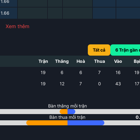
1.66
1.66
Xem thêm
Tất cả
6
Trận gần 
Trận
Thắng
Hoà
Thua
Vào
Bạ
19
6
6
7
16
19
19
12
7
0
43
17
Bàn thắng mỗi trận
Bàn thua mỗi trận
0