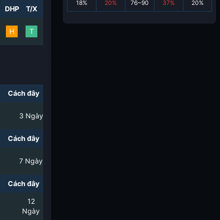
18
%
20
%
76~90
37
%
20
%
DHP
T/X
H
T
Cách đây
3
Ngày
Cách đây
7
Ngày
Cách đây
12
Ngày