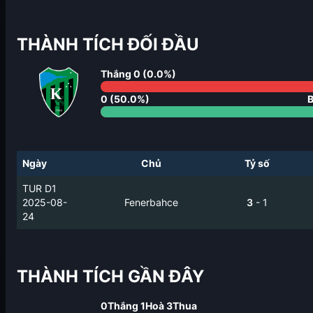
THÀNH TÍCH ĐỐI ĐẦU
Thắng
0
(
0.0
%)
0
(
50.0
%)
B
Ngày
Chủ
Tỷ số
TUR D1
2025-08-
Fenerbahce
3
-
1
24
THÀNH TÍCH GẦN ĐÂY
0
Thắng
1
Hoà
3
Thua