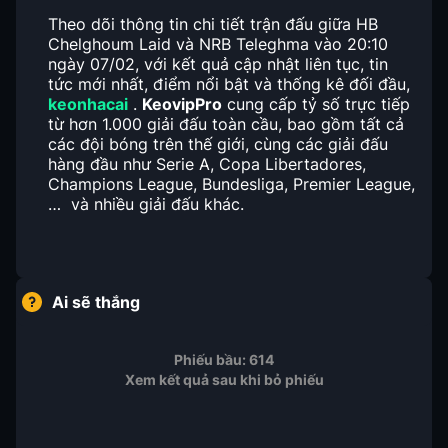
Theo dõi thông tin chi tiết trận đấu giữa HB
Chelghoum Laid và NRB Teleghma vào 20:10
ngày 07/02, với kết quả cập nhật liên tục, tin
tức mới nhất, điểm nổi bật và thống kê đối đầu,
keonhacai
.
KeovipPro
cung cấp tỷ số trực tiếp
từ hơn 1.000 giải đấu toàn cầu, bao gồm tất cả
các đội bóng trên thế giới, cùng các giải đấu
hàng đầu như Serie A, Copa Libertadores,
Champions League, Bundesliga, Premier League,
… và nhiều giải đấu khác.
Ai sẽ thắng
Phiếu bầu:
614
Xem kết quả sau khi bỏ phiếu