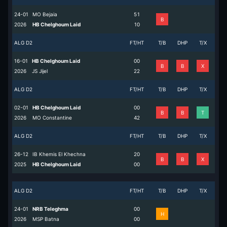
24-01
MO Bejaia
5
1
B
2026
HB Chelghoum Laid
1
0
ALG D2
FT/HT
T/B
DHP
T/X
16-01
HB Chelghoum Laid
0
0
B
B
X
2026
JS Jijel
2
2
ALG D2
FT/HT
T/B
DHP
T/X
02-01
HB Chelghoum Laid
0
0
B
B
T
2026
MO Constantine
4
2
ALG D2
FT/HT
T/B
DHP
T/X
26-12
IB Khemis El Khechna
2
0
B
B
X
2025
HB Chelghoum Laid
0
0
ALG D2
FT/HT
T/B
DHP
T/X
24-01
NRB Teleghma
0
0
H
2026
MSP Batna
0
0