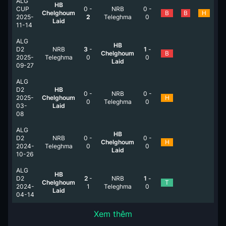
ALG
HB
CUP
0
-
NRB
0
-
Chelghoum
B
B
H
2025-
2
Teleghma
0
Laid
11-14
ALG
HB
D2
NRB
3
-
1
-
Chelghoum
B
2025-
Teleghma
0
0
Laid
09-27
ALG
D2
HB
0
-
NRB
0
-
2025-
Chelghoum
H
0
Teleghma
0
03-
Laid
08
ALG
HB
D2
NRB
0
-
0
-
Chelghoum
H
2024-
Teleghma
0
0
Laid
10-26
ALG
HB
D2
2
-
NRB
1
-
Chelghoum
T
2024-
1
Teleghma
0
Laid
04-14
Xem thêm