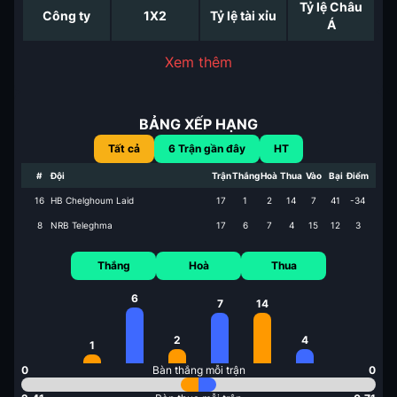
Tỷ lệ Châu
Công ty
1X2
Tỷ lệ tài xỉu
Á
Xem thêm
BẢNG XẾP HẠNG
Tất cả
6
Trận gần đây
HT
#
Đội
Trận
Thắng
Hoà
Thua
Vào
Bại
Điểm
16
HB Chelghoum Laid
17
1
2
14
7
41
-34
8
NRB Teleghma
17
6
7
4
15
12
3
Thắng
Hoà
Thua
6
7
14
2
4
1
0
Bàn thắng mỗi trận
0