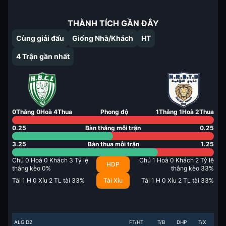
THÀNH TÍCH GẦN ĐÂY
Cùng giải đấu
Giống Nhà/Khách
HT
4
Trận gần nhất
0
Thắng
0
Hoà
4
Thua
Phong độ
1
Thắng
1
Hoà
2
Thua
0.25
Bàn thắng mỗi trận
0.25
3.25
Bàn thua mỗi trận
1.25
Chủ
0
Hoà
0
Khách
3
Tỷ lệ
Chủ
1
Hoà
0
Khách
2
Tỷ lệ
HDP
thắng kèo
0
%
thắng kèo
33
%
Tài
1
H
0
Xỉu
2
TL tài
33
%
Tài Xỉu
Tài
1
H
0
Xỉu
2
TL tài
33
%
ALG D2
FT/HT
T/B
DHP
T/X