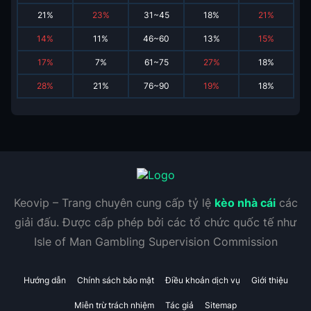
21
%
23
%
31~45
18
%
21
%
14
%
11
%
46~60
13
%
15
%
17
%
7
%
61~75
27
%
18
%
28
%
21
%
76~90
19
%
18
%
Keovip – Trang chuyên cung cấp tỷ lệ
kèo nhà cái
các
giải đấu. Được cấp phép bởi các tổ chức quốc tế như
Isle of Man Gambling Supervision Commission
Hướng dẫn
Chính sách bảo mật
Điều khoản dịch vụ
Giới thiệu
Miễn trừ trách nhiệm
Tác giả
Sitemap