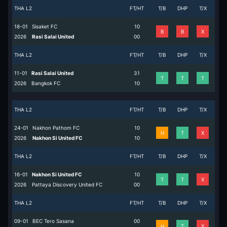
THA L2
FT/HT
T/B
DHP
T/X
18-01
Sisaket FC
1
0
B
B
X
2026
Rasi Salai United
0
0
THA L2
FT/HT
T/B
DHP
T/X
11-01
Rasi Salai United
3
1
T
T
T
2026
Bangkok FC
1
0
THA L2
FT/HT
T/B
DHP
T/X
24-01
Nakhon Pathom FC
1
0
H
T
X
2026
Nakhon Si United FC
1
0
THA L2
FT/HT
T/B
DHP
T/X
16-01
Nakhon Si United FC
1
0
T
T
X
2026
Pattaya Discovery United FC
0
0
THA L2
FT/HT
T/B
DHP
T/X
09-01
BEC Tero Sasana
0
0
H
T
X