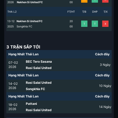
2026
Nakhon Si United FC
0
0
THA L2
FT/HT
T/B
DHP
T/X
13-12
Nakhon Si United FC
2
0
T
T
X
2025
Songkhla FC
0
0
3 TRẬN SẮP TỚI
Hạng Nhất Thái Lan
Cách đây
BEC Tero Sasana
07-02
3
Ngày
2026
Rasi Salai United
Hạng Nhất Thái Lan
Cách đây
Rasi Salai United
14-02
10
Ngày
2026
Songkhla FC
Hạng Nhất Thái Lan
Cách đây
Pattani
18-02
14
Ngày
2026
Rasi Salai United