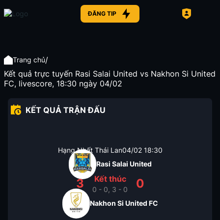
ĐĂNG TIP
/
Trang chủ
Kết quả trực tuyến Rasi Salai United vs Nakhon Si United
FC, livescore, 18:30 ngày 04/02
KẾT QUẢ TRẬN ĐẤU
Hạng Nhất Thái Lan
04/02
18:30
Rasi Salai United
Kết thúc
3
0
0 - 0, 3 - 0
Nakhon Si United FC