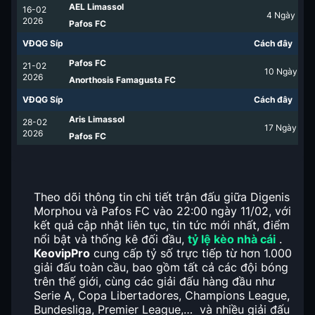
AEL Limassol
16-02
4
Ngày
2026
Pafos FC
VĐQG Síp
Cách đây
Pafos FC
21-02
10
Ngày
2026
Anorthosis Famagusta FC
VĐQG Síp
Cách đây
Aris Limassol
28-02
17
Ngày
2026
Pafos FC
Theo dõi thông tin chi tiết trận đấu giữa Digenis
Morphou và Pafos FC vào 22:00 ngày 11/02, với
kết quả cập nhật liên tục, tin tức mới nhất, điểm
nổi bật và thống kê đối đầu,
tỷ lệ kèo nhà cái
.
KeovipPro
cung cấp tỷ số trực tiếp từ hơn 1.000
giải đấu toàn cầu, bao gồm tất cả các đội bóng
trên thế giới, cùng các giải đấu hàng đầu như
Serie A, Copa Libertadores, Champions League,
Bundesliga, Premier League,… và nhiều giải đấu