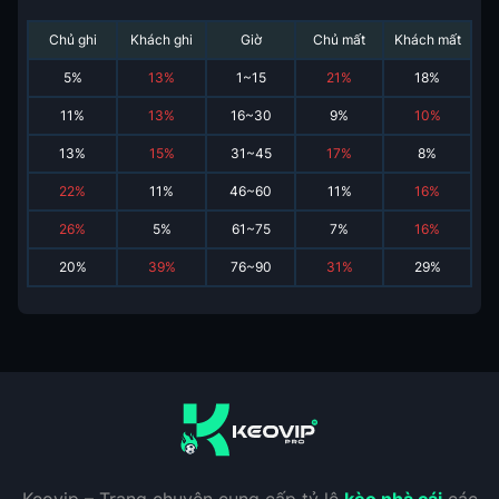
Chủ ghi
Khách ghi
Giờ
Chủ mất
Khách mất
5
%
13
%
1~15
21
%
18
%
11
%
13
%
16~30
9
%
10
%
13
%
15
%
31~45
17
%
8
%
22
%
11
%
46~60
11
%
16
%
26
%
5
%
61~75
7
%
16
%
20
%
39
%
76~90
31
%
29
%