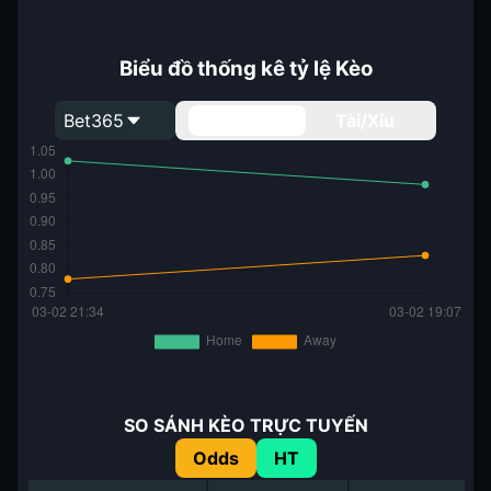
Biểu đồ thống kê tỷ lệ Kèo
Bet365
Handicap
Tài/Xỉu
SO SÁNH KÈO TRỰC TUYẾN
Odds
HT