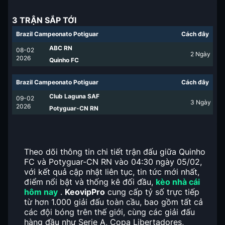
3 TRẬN SẮP TỚI
Brazil Campeonato Potiguar
Cách đây
ABC RN
08-02
2
Ngày
2026
Quinho FC
Brazil Campeonato Potiguar
Cách đây
Club Laguna SAF
09-02
3
Ngày
2026
Potyguar-CN RN
Theo dõi thông tin chi tiết trận đấu giữa Quinho
FC và Potyguar-CN RN vào 04:30 ngày 05/02,
với kết quả cập nhật liên tục, tin tức mới nhất,
điểm nổi bật và thống kê đối đầu,
kèo nhà cái
hôm nay
.
KeovipPro
cung cấp tỷ số trực tiếp
từ hơn 1.000 giải đấu toàn cầu, bao gồm tất cả
các đội bóng trên thế giới, cùng các giải đấu
hàng đầu như Serie A, Copa Libertadores,