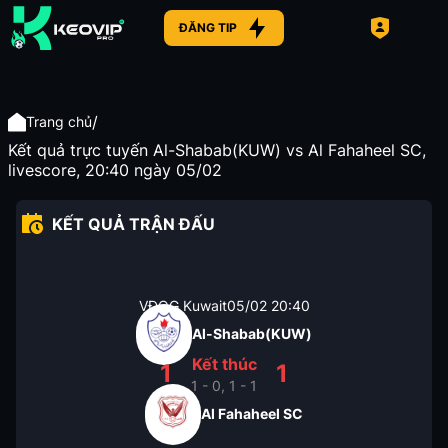
ĐĂNG TIP
/
Trang chủ
Kết quả trực tuyến Al-Shabab(KUW) vs Al Fahaheel SC,
livescore, 20:40 ngày 05/02
KẾT QUẢ TRẬN ĐẤU
VĐQG Kuwait
05/02
20:40
Al-Shabab(KUW)
Kết thúc
1
1
1 - 0, 1 - 1
Al Fahaheel SC