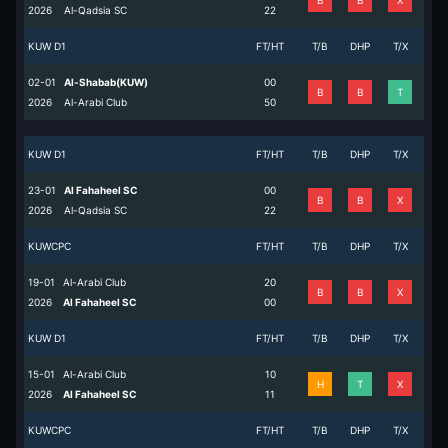
B
B
X
2026
Al-Qadsia SC
2
2
KUW D1
FT/HT
T/B
DHP
T/X
02-01
Al-Shabab(KUW)
0
0
B
B
T
2026
Al-Arabi Club
5
0
KUW D1
FT/HT
T/B
DHP
T/X
23-01
Al Fahaheel SC
0
0
B
B
X
2026
Al-Qadsia SC
2
2
KUWCPC
FT/HT
T/B
DHP
T/X
19-01
Al-Arabi Club
2
0
B
B
X
2026
Al Fahaheel SC
0
0
KUW D1
FT/HT
T/B
DHP
T/X
15-01
Al-Arabi Club
1
0
H
T
X
2026
Al Fahaheel SC
1
1
KUWCPC
FT/HT
T/B
DHP
T/X