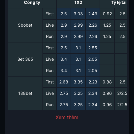
Công ty
1X2
Tỷ lệ tài xỉu
First
2.5
3.03
2.43
0.92
2.5
Sbobet
Live
2.9
2.99
2.26
1.25
2.5
Run
2.9
2.99
2.26
1.25
2.5
First
2.5
3.1
2.55
Bet 365
Live
3.4
3.1
2.05
Run
3.4
3.1
2.05
First
2.68
3.35
2.23
0.88
2.5
188bet
Live
2.75
3.25
2.34
0.96
2/2.5
Run
2.75
3.25
2.34
0.96
2/2.5
Xem thêm