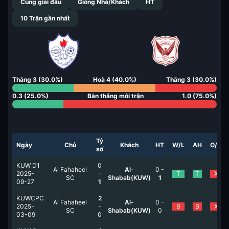
Cùng giải đấu
Giống Nhà/Khách
HT
10
Trận gần nhất
Thắng
3
(
30.0
%)
Hoà
4
(
40.0
%)
Thắng
3
(
30.0
%)
0.3
(
25.0
%)
Bàn thắng mỗi trận
1.0
(
75.0
%)
Tỷ
Ngày
Chủ
Khách
HT
W/L
AH
O/U
số
KUW D1
0
Al Fahaheel
Al-
0
-
2025-
-
T
T
X
SC
Shabab(KUW)
1
09-27
1
KUWCPC
2
Al Fahaheel
Al-
0
-
2025-
-
B
B
X
SC
Shabab(KUW)
0
03-09
0