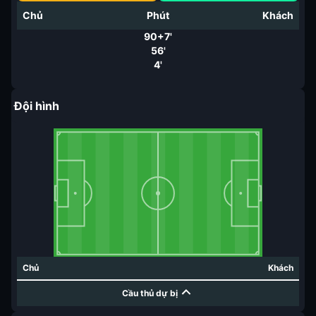
Chủ
Phút
Khách
90+7'
56'
4'
Đội hình
Chủ
Khách
Cầu thủ dự bị