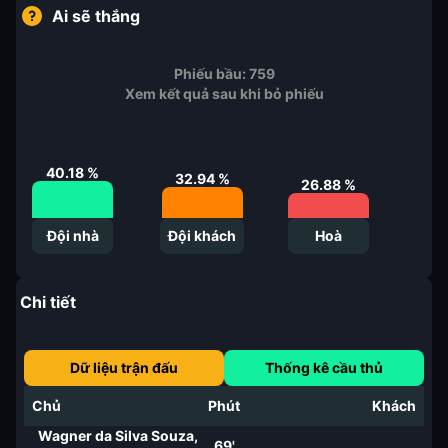
Ai sẽ thắng
Phiếu bầu:
759
Xem kết quả sau khi bỏ phiếu
40.18
%
32.94
%
26.88
%
Đội nhà
Đội khách
Hoà
Chi tiết
Dữ liệu trận đấu
Thống kê cầu thủ
Chủ
Phút
Khách
Wagner da Silva Souza,
69'