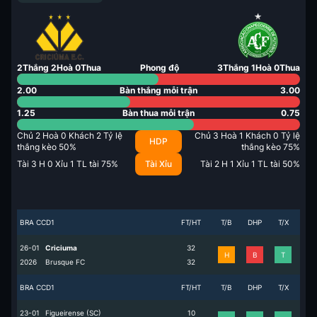
2
Thắng
2
Hoà
0
Thua
Phong độ
3
Thắng
1
Hoà
0
Thua
2.00
Bàn thắng mỗi trận
3.00
1.25
Bàn thua mỗi trận
0.75
Chủ
2
Hoà
0
Khách
2
Tỷ lệ
Chủ
3
Hoà
1
Khách
0
Tỷ lệ
HDP
thắng kèo
50
%
thắng kèo
75
%
Tài
3
H
0
Xỉu
1
TL tài
75
%
Tài Xỉu
Tài
2
H
1
Xỉu
1
TL tài
50
%
BRA CCD1
FT/HT
T/B
DHP
T/X
26-01
Criciuma
3
2
H
B
T
2026
Brusque FC
3
2
BRA CCD1
FT/HT
T/B
DHP
T/X
23-01
Figueirense (SC)
1
0