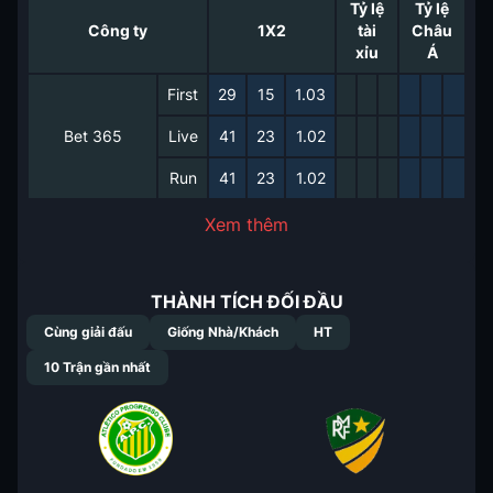
Tỷ lệ
Tỷ lệ
Công ty
1X2
tài
Châu
xỉu
Á
First
29
15
1.03
Bet 365
Live
41
23
1.02
Run
41
23
1.02
Xem thêm
THÀNH TÍCH ĐỐI ĐẦU
Cùng giải đấu
Giống Nhà/Khách
HT
10
Trận gần nhất