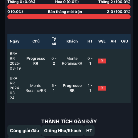
Thắng
0
(
0.0
%)
Hoà
0
(
0.0
%)
Thắng
2
(
100.0
%)
0
(
0.0
%)
Bàn thắng mỗi trận
2.0
(
100.0
%)
Tỷ
Ngày
Chủ
Khách
HT
W/L
AH
O/U
số
BRA
RR
Progresso
0
-
Monte
0
-
B
2025-
RR
2
Roraima/RR
1
03-19
BRA
RR
Monte
5
-
Progresso
1
-
2024-
B
Roraima/RR
1
RR
1
03-
24
THÀNH TÍCH GẦN ĐÂY
Cùng giải đấu
Giống Nhà/Khách
HT