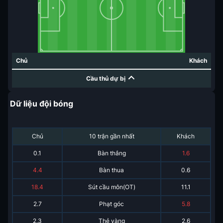
Chủ
Khách
Cầu thủ dự bị
Dữ liệu đội bóng
Chủ
10 trận gần nhất
Khách
0.1
Bàn thắng
1.6
4.4
Bàn thua
0.6
18.4
Sút cầu môn(OT)
11.1
2.7
Phạt góc
5.8
2.3
Thẻ vàng
2.6