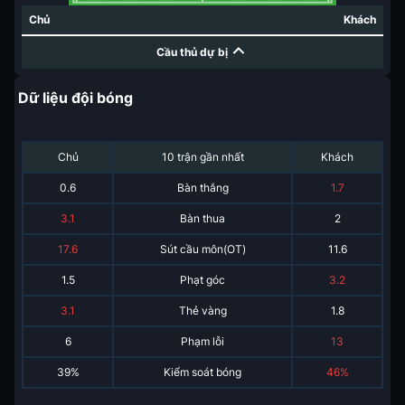
Chủ
Khách
Cầu thủ dự bị
Dữ liệu đội bóng
Chủ
10 trận gần nhất
Khách
0.6
Bàn thắng
1.7
3.1
Bàn thua
2
17.6
Sút cầu môn(OT)
11.6
1.5
Phạt góc
3.2
3.1
Thẻ vàng
1.8
6
Phạm lỗi
13
39%
Kiểm soát bóng
46%