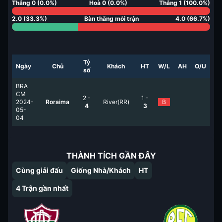
Thắng
0
(
0.0
%)
Hoà
0
(
0.0
%)
Thắng
1
(
100.0
%)
2.0
(
33.3
%)
Bàn thắng mỗi trận
4.0
(
66.7
%)
Tỷ
Ngày
Chủ
Khách
HT
W/L
AH
O/U
số
BRA
CM
2
-
1
-
2024-
Roraima
River(RR)
B
4
3
05-
04
THÀNH TÍCH GẦN ĐÂY
Cùng giải đấu
Giống Nhà/Khách
HT
4
Trận gần nhất