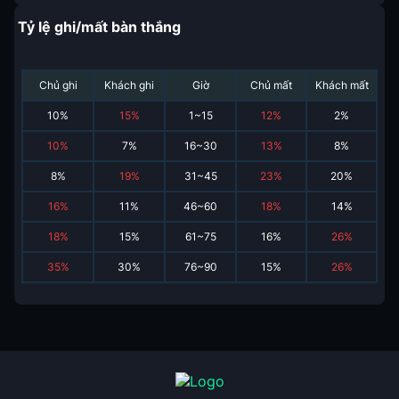
Tỷ lệ ghi/mất bàn thắng
Chủ ghi
Khách ghi
Giờ
Chủ mất
Khách mất
10
%
15
%
1~15
12
%
2
%
10
%
7
%
16~30
13
%
8
%
8
%
19
%
31~45
23
%
20
%
16
%
11
%
46~60
18
%
14
%
18
%
15
%
61~75
16
%
26
%
35
%
30
%
76~90
15
%
26
%