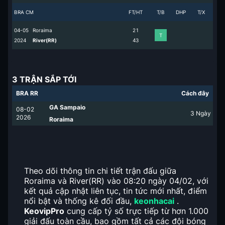
BRA CM
FT/HT
T/B
DHP
T/X
04-05
Roraima
2
1
T
2024
River(RR)
4
3
3 TRẬN SẮP TỚI
BRA RR
Cách đây
GA Sampaio
08-02
3
Ngày
2026
Roraima
Theo dõi thông tin chi tiết trận đấu giữa
Roraima và River(RR) vào 08:20 ngày 04/02, với
kết quả cập nhật liên tục, tin tức mới nhất, điểm
nổi bật và thống kê đối đầu,
keonhacai
.
KeovipPro
cung cấp tỷ số trực tiếp từ hơn 1.000
giải đấu toàn cầu, bao gồm tất cả các đội bóng