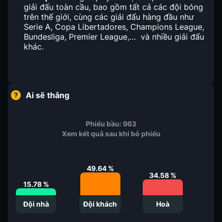
giải đấu toàn cầu, bao gồm tất cả các đội bóng
trên thế giới, cùng các giải đấu hàng đầu như
Serie A, Copa Libertadores, Champions League,
Bundesliga, Premier League,… và nhiều giải đấu
khác.
Ai sẽ thắng
Phiếu bầu:
963
Xem kết quả sau khi bỏ phiếu
49.64
%
34.58
%
15.78
%
Đội nhà
Đội khách
Hoà