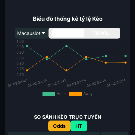
Biểu đồ thống kê tỷ lệ Kèo
Macauslot
Handicap
Tài/Xỉu
SO SÁNH KÈO TRỰC TUYẾN
Odds
HT