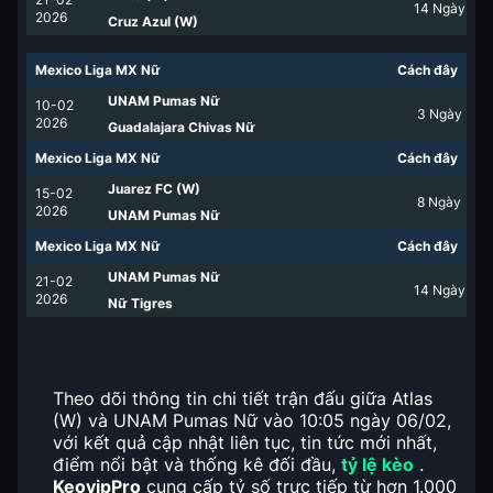
14
Ngày
2026
Cruz Azul (W)
Mexico Liga MX Nữ
Cách đây
UNAM Pumas Nữ
10-02
3
Ngày
2026
Guadalajara Chivas Nữ
Mexico Liga MX Nữ
Cách đây
Juarez FC (W)
15-02
8
Ngày
2026
UNAM Pumas Nữ
Mexico Liga MX Nữ
Cách đây
UNAM Pumas Nữ
21-02
14
Ngày
2026
Nữ Tigres
Theo dõi thông tin chi tiết trận đấu giữa Atlas
(W) và UNAM Pumas Nữ vào 10:05 ngày 06/02,
với kết quả cập nhật liên tục, tin tức mới nhất,
điểm nổi bật và thống kê đối đầu,
tỷ lệ kèo
.
KeovipPro
cung cấp tỷ số trực tiếp từ hơn 1.000