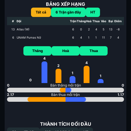
BẢNG XẾP HẠNG
Tất cả
6
Trận gần đây
HT
#
Đội
Trận
Thắng
Hoà
Thua
Vào
Bại
Điểm
13
Atlas (W)
6
0
2
4
5
13
-8
6
UNAM Pumas Nữ
6
4
1
1
11
7
4
Thắng
Hoà
Thua
4
4
2
1
1
0
0
Bàn thắng mỗi trận
0
2.17
Bàn thua mỗi trận
1.17
THÀNH TÍCH ĐỐI ĐẦU