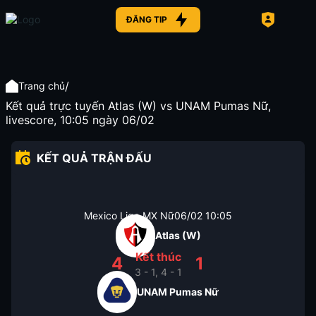
ĐĂNG TIP
/
Trang chủ
Kết quả trực tuyến Atlas (W) vs UNAM Pumas Nữ,
livescore, 10:05 ngày 06/02
KẾT QUẢ TRẬN ĐẤU
Mexico Liga MX Nữ
06/02
10:05
Atlas (W)
Kết thúc
4
1
3 - 1, 4 - 1
UNAM Pumas Nữ