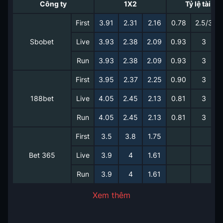
Công ty
1X2
Tỷ lệ tài xỉu
First
3.91
2.31
2.16
0.78
2.5/3
Sbobet
Live
3.93
2.38
2.09
0.93
3
Run
3.93
2.38
2.09
0.93
3
First
3.95
2.37
2.25
0.90
3
188bet
Live
4.05
2.45
2.13
0.81
3
Run
4.05
2.45
2.13
0.81
3
First
3.5
3.8
1.75
Bet 365
Live
3.9
4
1.61
Run
3.9
4
1.61
Xem thêm