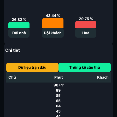
43.44
%
29.75
%
26.82
%
Đội nhà
Đội khách
Hoà
Chi tiết
Dữ liệu trận đấu
Thống kê cầu thủ
Chủ
Phút
Khách
90+1'
89'
85'
65'
64'
45'
44'