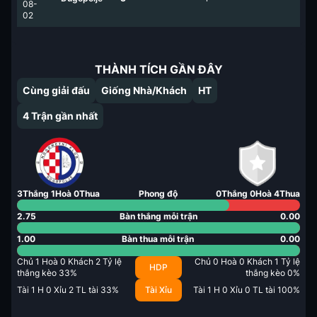
08-
02
THÀNH TÍCH GẦN ĐÂY
Cùng giải đấu
Giống Nhà/Khách
HT
4
Trận gần nhất
3
Thắng
1
Hoà
0
Thua
Phong độ
0
Thắng
0
Hoà
4
Thua
2.75
Bàn thắng mỗi trận
0.00
1.00
Bàn thua mỗi trận
0.00
Chủ
1
Hoà
0
Khách
2
Tỷ lệ
Chủ
0
Hoà
0
Khách
1
Tỷ lệ
HDP
thắng kèo
33
%
thắng kèo
0
%
Tài
1
H
0
Xỉu
2
TL tài
33
%
Tài Xỉu
Tài
1
H
0
Xỉu
0
TL tài
100
%