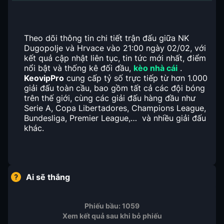
Theo dõi thông tin chi tiết trận đấu giữa NK
Dugopolje và Hrvace vào 21:00 ngày 02/02, với
kết quả cập nhật liên tục, tin tức mới nhất, điểm
nổi bật và thống kê đối đầu,
kèo nhà cái
.
KeovipPro
cung cấp tỷ số trực tiếp từ hơn 1.000
giải đấu toàn cầu, bao gồm tất cả các đội bóng
trên thế giới, cùng các giải đấu hàng đầu như
Serie A, Copa Libertadores, Champions League,
Bundesliga, Premier League,… và nhiều giải đấu
khác.
Ai sẽ thắng
Phiếu bầu:
1059
Xem kết quả sau khi bỏ phiếu