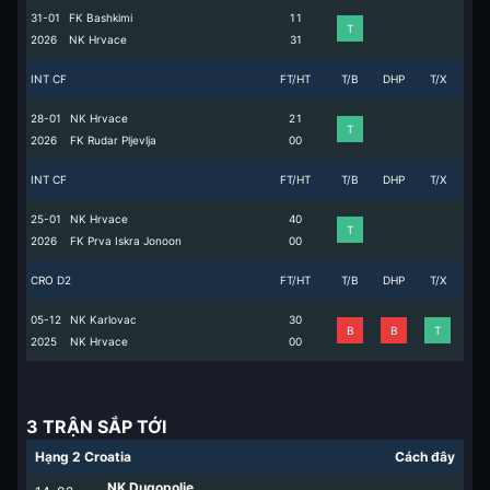
31-01
FK Bashkimi
1
1
T
2026
NK Hrvace
3
1
INT CF
FT/HT
T/B
DHP
T/X
28-01
NK Hrvace
2
1
T
2026
FK Rudar Pljevlja
0
0
INT CF
FT/HT
T/B
DHP
T/X
25-01
NK Hrvace
4
0
T
2026
FK Prva Iskra Jonoon
0
0
CRO D2
FT/HT
T/B
DHP
T/X
05-12
NK Karlovac
3
0
B
B
T
2025
NK Hrvace
0
0
3 TRẬN SẮP TỚI
Hạng 2 Croatia
Cách đây
NK Dugopolje