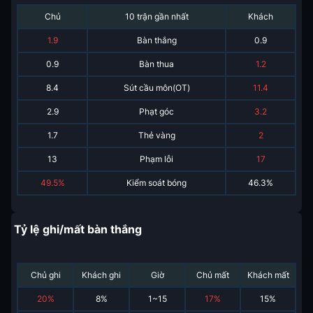
Chủ
10 trận gần nhất
Khách
1.9
Bàn thắng
0.9
0.9
Bàn thua
1.2
8.4
Sút cầu môn(OT)
11.4
2.9
Phạt góc
3.2
1.7
Thẻ vàng
2
13
Phạm lỗi
17
49.5%
Kiểm soát bóng
46.3%
Tỷ lệ ghi/mất bàn thắng
Chủ ghi
Khách ghi
Giờ
Chủ mất
Khách mất
20
%
8
%
1~15
17
%
15
%