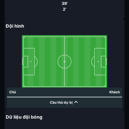
39'
2'
Đội hình
Chủ
Khách
Cầu thủ dự bị
Dữ liệu đội bóng