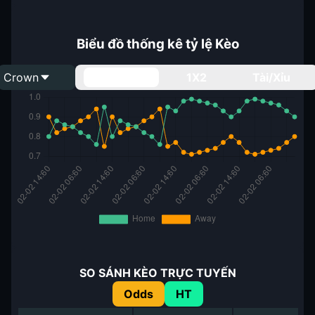
Biểu đồ thống kê tỷ lệ Kèo
Crown
Handicap
1X2
Tài/Xỉu
SO SÁNH KÈO TRỰC TUYẾN
Odds
HT