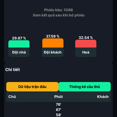
Phiếu bầu:
1088
Xem kết quả sau khi bỏ phiếu
37.59
%
32.54
%
29.87
%
Đội nhà
Đội khách
Hoà
Chi tiết
Dữ liệu trận đấu
Thống kê cầu thủ
Chủ
Phút
Khách
76'
67'
58'