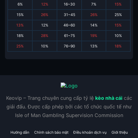
6
%
12
%
16~30
7
%
15
%
15
%
26
%
31~45
26
%
25
%
13
%
12
%
46~60
14
%
15
%
18
%
28
%
61~75
19
%
10
%
25
%
10
%
76~90
13
%
18
%
Keovip – Trang chuyên cung cấp tỷ lệ
kèo nhà cái
các
giải đấu. Được cấp phép bởi các tổ chức quốc tế như
Isle of Man Gambling Supervision Commission
Hướng dẫn
Chính sách bảo mật
Điều khoản dịch vụ
Giới thiệu