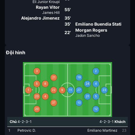
Eli Junior Kroupi
Rayan Vitor
55'
James Hill
Alejandro Jimenez
35'
35'
Emiliano Buendia Stati
Morgan Rogers
22'
Jadon Sancho
Đội hình
3
2
21
19
5
8
24
4
1
22
9
11
27
23
23
4
21
5
37
10
20
12
Chủ
4-2-3-1
4-2-3-1
Khách
1
Petrovic D.
Emiliano Martinez
23