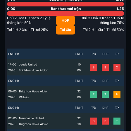
0.00
Bàn thua mỗi trận
1.25
Chủ
2
Hoà
0
Khách
2
Tỷ lệ
Chủ
3
Hoà
0
Khách
1
Tỷ lệ
HDP
thắng kèo
50
%
thắng kèo
75
%
Tài
1
H
2
Xỉu
1
TL tài
25
%
Tài Xỉu
Tài
2
H
1
Xỉu
1
TL tài
50
%
ENG PR
FT/HT
T/B
DHP
T/X
17-05
Leeds United
1
0
B
B
X
2026
Brighton Hove Albion
0
0
ENG PR
FT/HT
T/B
DHP
T/X
09-05
Brighton Hove Albion
3
2
T
T
H
2026
Wolves
0
0
ENG PR
FT/HT
T/B
DHP
T/X
02-05
Newcastle United
3
2
B
B
T
2026
Brighton Hove Albion
1
0