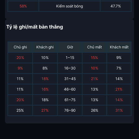
58%
Kiểm soát bóng
47.7%
Tỷ lệ ghi/mất bàn thắng
Chủ ghi
Khách ghi
Giờ
Chủ mất
Khách mất
20
%
10
%
1~15
15
%
9
%
9
%
8
%
16~30
10
%
7
%
11
%
18
%
31~45
21
%
14
%
11
%
16
%
46~60
13
%
21
%
20
%
18
%
61~75
13
%
14
%
25
%
27
%
76~90
26
%
31
%