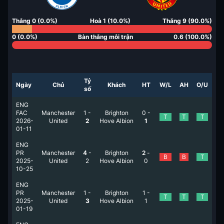
Thắng
0
(
0.0
%)
Hoà
1
(
10.0
%)
Thắng
9
(
90.0
%)
0
(
0.0
%)
Bàn thắng mỗi trận
0.6
(
100.0
%)
Tỷ
Ngày
Chủ
Khách
HT
W/L
AH
O/U
số
ENG
FAC
Manchester
1
-
Brighton
0
-
T
T
T
2026-
United
2
Hove Albion
1
01-11
ENG
PR
Manchester
4
-
Brighton
2
-
B
B
T
2025-
United
2
Hove Albion
0
10-25
ENG
PR
Manchester
1
-
Brighton
1
-
T
T
T
2025-
United
3
Hove Albion
1
01-19