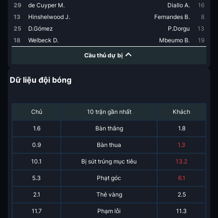
29
de Cuyper M.
Diallo A.
16
13
Hinshelwood J.
Fernandes B.
8
25
D.Gómez
P.Dorgu
13
18
Welbeck D.
Mbeumo B.
19
Cầu thủ dự bị
Dữ liệu đội bóng
Chủ
10 trận gần nhất
Khách
1.6
Bàn thắng
1.8
0.9
Bàn thua
1.3
10.1
Bị sút trúng mục tiêu
13.2
5.3
Phạt góc
6.1
2.1
Thẻ vàng
2.5
11.7
Phạm lỗi
11.3