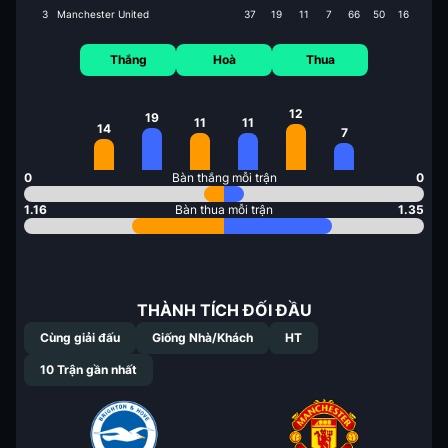
3
Manchester United
37
19
11
7
66
50
16
Thắng
Hoà
Thua
12
19
11
11
14
7
0
Bàn thắng mỗi trận
0
1.16
Bàn thua mỗi trận
1.35
THÀNH TÍCH ĐỐI ĐẦU
Cùng giải đấu
Giống Nhà/Khách
HT
10
Trận gần nhất