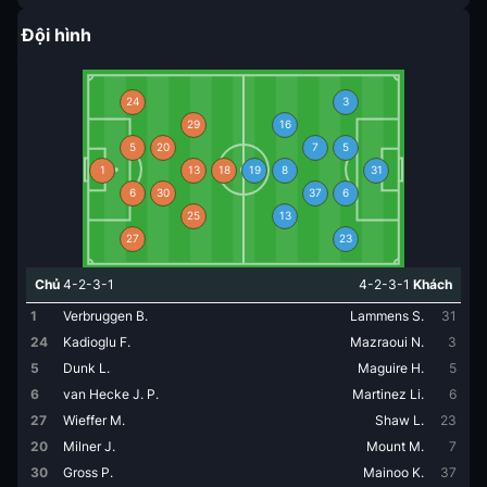
Đội hình
24
3
29
16
5
20
7
5
1
13
18
19
8
31
6
30
37
6
25
13
27
23
Chủ
4-2-3-1
4-2-3-1
Khách
1
Verbruggen B.
Lammens S.
31
24
Kadioglu F.
Mazraoui N.
3
5
Dunk L.
Maguire H.
5
6
van Hecke J. P.
Martinez Li.
6
27
Wieffer M.
Shaw L.
23
20
Milner J.
Mount M.
7
30
Gross P.
Mainoo K.
37