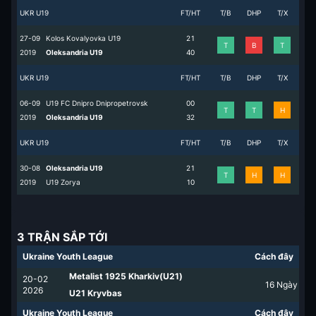
UKR U19
FT/HT
T/B
DHP
T/X
27-09
Kolos Kovalyovka U19
2
1
T
B
T
2019
Oleksandria U19
4
0
UKR U19
FT/HT
T/B
DHP
T/X
06-09
U19 FC Dnipro Dnipropetrovsk
0
0
T
T
H
2019
Oleksandria U19
3
2
UKR U19
FT/HT
T/B
DHP
T/X
30-08
Oleksandria U19
2
1
T
H
H
2019
U19 Zorya
1
0
3 TRẬN SẮP TỚI
Ukraine Youth League
Cách đây
Metalist 1925 Kharkiv(U21)
20-02
16
Ngày
2026
U21 Kryvbas
Ukraine Youth League
Cách đây