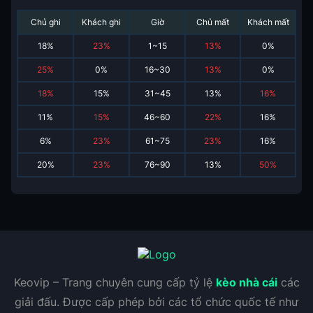
Chủ ghi
Khách ghi
Giờ
Chủ mất
Khách mất
18
%
23
%
1~15
13
%
0
%
25
%
0
%
16~30
13
%
0
%
18
%
15
%
31~45
13
%
16
%
11
%
15
%
46~60
22
%
16
%
6
%
23
%
61~75
23
%
16
%
20
%
23
%
76~90
13
%
50
%
Keovip – Trang chuyên cung cấp tỷ lệ
kèo nhà cái
các
giải đấu. Được cấp phép bởi các tổ chức quốc tế như