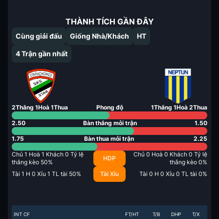
THÀNH TÍCH GẦN ĐÂY
Cùng giải đấu
Giống Nhà/Khách
HT
4
Trận gần nhất
2
Thắng
1
Hoà
1
Thua
Phong độ
1
Thắng
1
Hoà
2
Thua
2.50
Bàn thắng mỗi trận
1.50
1.75
Bàn thua mỗi trận
2.25
Chủ
1
Hoà
1
Khách
0
Tỷ lệ
Chủ
0
Hoà
0
Khách
0
Tỷ lệ
HDP
thắng kèo
50
%
thắng kèo
0
%
Tài
1
H
0
Xỉu
1
TL tài
50
%
Tài Xỉu
Tài
0
H
0
Xỉu
0
TL tài
0
%
INT CF
FT/HT
T/B
DHP
T/X