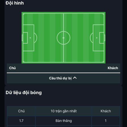
Đội hình
Chủ
Khách
Cầu thủ dự bị
Dữ liệu đội bóng
Chủ
10 trận gần nhất
Khách
1.7
Bàn thắng
1