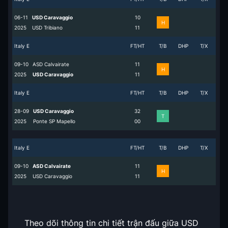
06-11
USD Caravaggio
1
0
H
2025
USD Tribiano
1
1
Italy E
FT/HT
T/B
DHP
T/X
09-10
ASD Calvairate
1
1
H
2025
USD Caravaggio
1
1
Italy E
FT/HT
T/B
DHP
T/X
28-09
USD Caravaggio
3
2
T
2025
Ponte SP Mapello
0
0
Italy E
FT/HT
T/B
DHP
T/X
09-10
ASD Calvairate
1
1
H
2025
USD Caravaggio
1
1
Theo dõi thông tin chi tiết trận đấu giữa USD