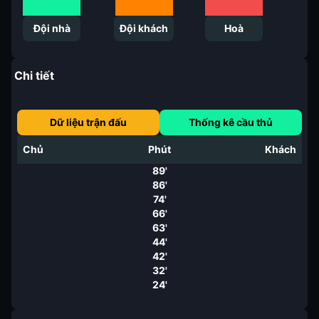
Đội nhà
Đội khách
Hoà
Chi tiết
Dữ liệu trận đấu
Thống kê cầu thủ
Chủ
Phút
Khách
89'
86'
74'
66'
63'
44'
42'
32'
24'