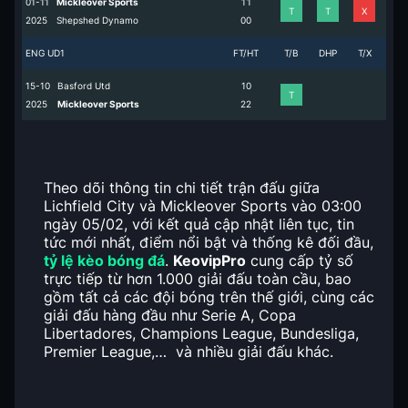
01-11
Mickleover Sports
1
1
T
T
X
2025
Shepshed Dynamo
0
0
ENG UD1
FT/HT
T/B
DHP
T/X
15-10
Basford Utd
1
0
T
2025
Mickleover Sports
2
2
Theo dõi thông tin chi tiết trận đấu giữa
Lichfield City và Mickleover Sports vào 03:00
ngày 05/02, với kết quả cập nhật liên tục, tin
tức mới nhất, điểm nổi bật và thống kê đối đầu,
tỷ lệ kèo bóng đá
.
KeovipPro
cung cấp tỷ số
trực tiếp từ hơn 1.000 giải đấu toàn cầu, bao
gồm tất cả các đội bóng trên thế giới, cùng các
giải đấu hàng đầu như Serie A, Copa
Libertadores, Champions League, Bundesliga,
Premier League,… và nhiều giải đấu khác.