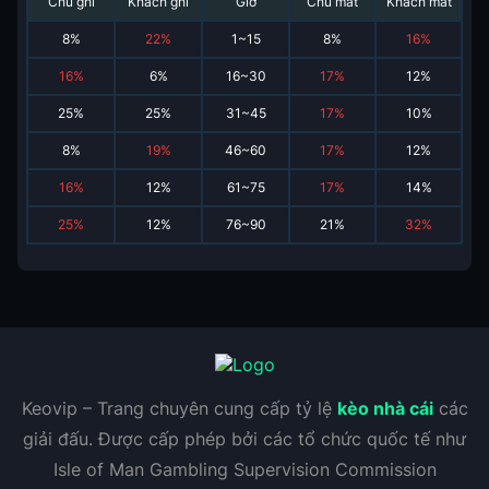
Chủ ghi
Khách ghi
Giờ
Chủ mất
Khách mất
8
%
22
%
1~15
8
%
16
%
16
%
6
%
16~30
17
%
12
%
25
%
25
%
31~45
17
%
10
%
8
%
19
%
46~60
17
%
12
%
16
%
12
%
61~75
17
%
14
%
25
%
12
%
76~90
21
%
32
%
Keovip – Trang chuyên cung cấp tỷ lệ
kèo nhà cái
các
giải đấu. Được cấp phép bởi các tổ chức quốc tế như
Isle of Man Gambling Supervision Commission