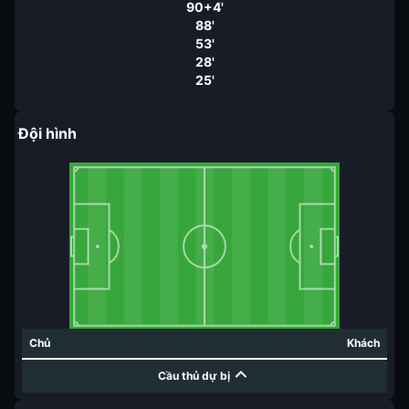
90+4'
88'
53'
28'
25'
Đội hình
Chủ
Khách
Cầu thủ dự bị