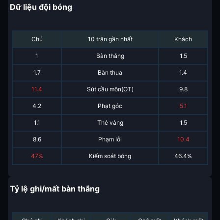
Dữ liệu đội bóng
Chủ
10 trận gần nhất
Khách
1
Bàn thắng
1.5
1.7
Bàn thua
1.4
11.4
Sút cầu môn(OT)
9.8
4.2
Phạt góc
5.1
1.1
Thẻ vàng
1.5
8.6
Phạm lỗi
10.4
47%
Kiểm soát bóng
46.4%
Tỷ lệ ghi/mất bàn thắng