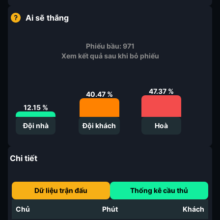
Ai sẽ thắng
Phiếu bầu:
971
Xem kết quả sau khi bỏ phiếu
47.37
%
40.47
%
12.15
%
Đội nhà
Đội khách
Hoà
Chi tiết
Dữ liệu trận đấu
Thống kê cầu thủ
Chủ
Phút
Khách