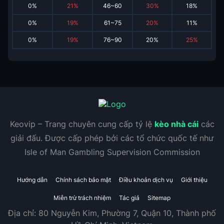
0
%
21
%
46~60
30
%
18
%
0
%
19
%
61~75
20
%
11
%
0
%
19
%
76~90
20
%
25
%
Keovip – Trang chuyên cung cấp tỷ lệ
kèo nhà cái
các
giải đấu. Được cấp phép bởi các tổ chức quốc tế như
Isle of Man Gambling Supervision Commission
Hướng dẫn
Chính sách bảo mật
Điều khoản dịch vụ
Giới thiệu
Miễn trừ trách nhiệm
Tác giả
Sitemap
Địa chỉ:
80 Nguyễn Kim, Phường 7, Quận 10, Thành phố