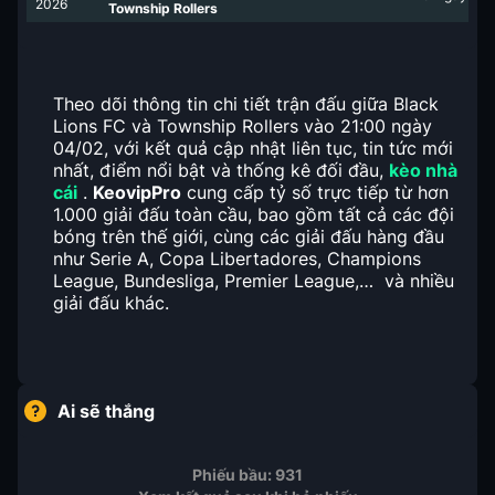
2026
Township Rollers
Theo dõi thông tin chi tiết trận đấu giữa Black
Lions FC và Township Rollers vào 21:00 ngày
04/02, với kết quả cập nhật liên tục, tin tức mới
nhất, điểm nổi bật và thống kê đối đầu,
kèo nhà
cái
.
KeovipPro
cung cấp tỷ số trực tiếp từ hơn
1.000 giải đấu toàn cầu, bao gồm tất cả các đội
bóng trên thế giới, cùng các giải đấu hàng đầu
như Serie A, Copa Libertadores, Champions
League, Bundesliga, Premier League,… và nhiều
giải đấu khác.
Ai sẽ thắng
Phiếu bầu:
931