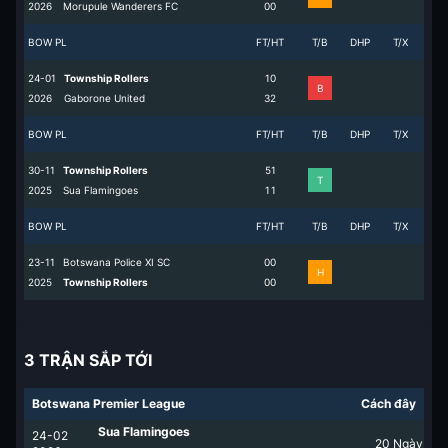
2026
Morupule Wanderers FC
0
0
BOW PL
FT/HT
T/B
DHP
T/X
24-01
Township Rollers
1
0
B
2026
Gaborone United
3
2
BOW PL
FT/HT
T/B
DHP
T/X
30-11
Township Rollers
5
1
T
2025
Sua Flamingoes
1
1
BOW PL
FT/HT
T/B
DHP
T/X
23-11
Botswana Police XI SC
0
0
H
2025
Township Rollers
0
0
3 TRẬN SẮP TỚI
Botswana Premier League
Cách đây
Sua Flamingoes
24-02
20
Ngày