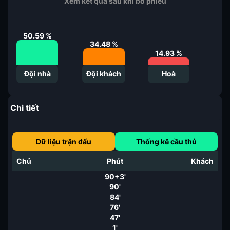
Xem kết quả sau khi bỏ phiếu
50.59
%
34.48
%
14.93
%
Đội nhà
Đội khách
Hoà
Chi tiết
Dữ liệu trận đấu
Thống kê cầu thủ
Chủ
Phút
Khách
90+3'
90'
84'
76'
47'
1'