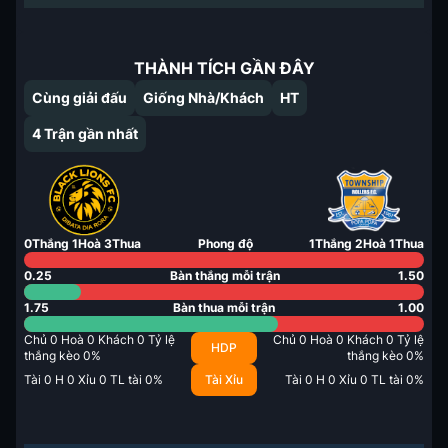
THÀNH TÍCH GẦN ĐÂY
Cùng giải đấu
Giống Nhà/Khách
HT
4
Trận gần nhất
0
Thắng
1
Hoà
3
Thua
Phong độ
1
Thắng
2
Hoà
1
Thua
0.25
Bàn thắng mỗi trận
1.50
1.75
Bàn thua mỗi trận
1.00
Chủ
0
Hoà
0
Khách
0
Tỷ lệ
Chủ
0
Hoà
0
Khách
0
Tỷ lệ
HDP
thắng kèo
0
%
thắng kèo
0
%
Tài
0
H
0
Xỉu
0
TL tài
0
%
Tài Xỉu
Tài
0
H
0
Xỉu
0
TL tài
0
%