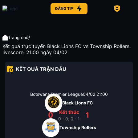
ĐĂNG TIP
/
Trang chủ
Kết quả trực tuyến Black Lions FC vs Township Rollers,
livescore, 21:00 ngày 04/02
KẾT QUẢ TRẬN ĐẤU
Botswana Premier League
04/02
21:00
Black Lions FC
Kết thúc
0
1
0 - 0, 0 - 1
Township Rollers