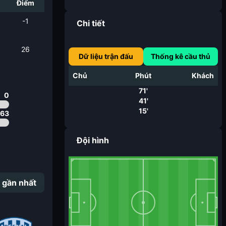
i
Điểm
-1
Chi tiết
26
Dữ liệu trận đấu
Thống kê cầu thủ
Chủ
Phút
Khách
71'
0
41'
15'
.63
Đội hình
 gần nhất