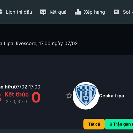
Lịch thi đấu
Kết quả
Xếp hạng
Soi 
a Lipa, livescore, 17:00 ngày 07/02
ao hữu
07/02
17:00
3
0
Kết thúc
Ceska Lipa
2 - 0, 3 - 0
Tất cả
6
Trận gần 