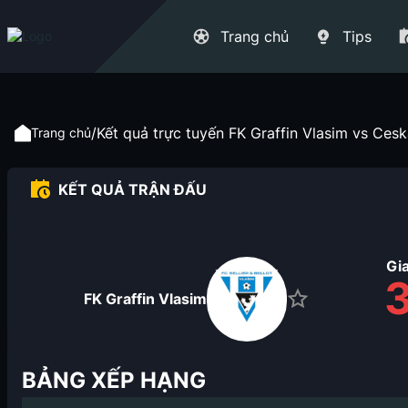
Trang chủ
Tips
/
Kết quả trực tuyến FK Graffin Vlasim vs Cesk
Trang chủ
KẾT QUẢ TRẬN ĐẤU
Gi
FK Graffin Vlasim
BẢNG XẾP HẠNG