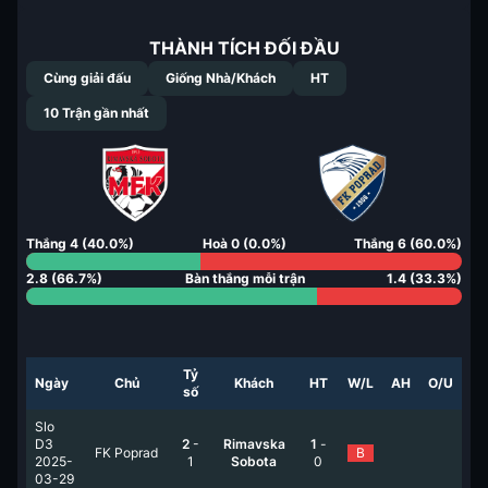
THÀNH TÍCH ĐỐI ĐẦU
Cùng giải đấu
Giống Nhà/Khách
HT
10
Trận gần nhất
Thắng
4
(
40.0
%)
Hoà
0
(
0.0
%)
Thắng
6
(
60.0
%)
2.8
(
66.7
%)
Bàn thắng mỗi trận
1.4
(
33.3
%)
Tỷ
Ngày
Chủ
Khách
HT
W/L
AH
O/U
số
Slo
D3
2
-
Rimavska
1
-
FK Poprad
B
2025-
1
Sobota
0
03-29