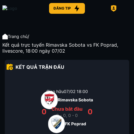
ĐĂNG TIP
/
Trang chủ
Kết quả trực tuyến Rimavska Sobota vs FK Poprad,
livescore, 18:00 ngày 07/02
KẾT QUẢ TRẬN ĐẤU
Giao hữu
07/02
18:00
Rimavska Sobota
Chưa bắt đầu
0
0
0 - 0, 0 - 0
FK Poprad