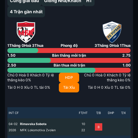
Cùng giải đấu
Giống Nhà/Khách
HT
4
Trận gần nhất
1
Thắng
0
Hoà
3
Thua
Phong độ
3
Thắng
0
Hoà
1
Thua
1.50
Bàn thắng mỗi trận
2.75
2.50
Bàn thua mỗi trận
1.00
Chủ
0
Hoà
0
Khách
0
Tỷ lệ
Chủ
0
Hoà
0
Khách
0
Tỷ lệ
HDP
thắng kèo
0
%
thắng kèo
0
%
Tài
0
H
0
Xỉu
0
TL tài
0
%
Tài Xỉu
Tài
0
H
0
Xỉu
0
TL tài
0
%
INT CF
FT/HT
T/B
DHP
T/X
04-02
Rimavska Sobota
1
0
B
2026
MFK Lokomotiva Zvolen
2
2