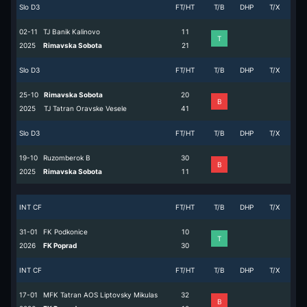
Slo D3
FT/HT
T/B
DHP
T/X
02-11
TJ Banik Kalinovo
1
1
T
2025
Rimavska Sobota
2
1
Slo D3
FT/HT
T/B
DHP
T/X
25-10
Rimavska Sobota
2
0
B
2025
TJ Tatran Oravske Vesele
4
1
Slo D3
FT/HT
T/B
DHP
T/X
19-10
Ruzomberok B
3
0
B
2025
Rimavska Sobota
1
1
INT CF
FT/HT
T/B
DHP
T/X
31-01
FK Podkonice
1
0
T
2026
FK Poprad
3
0
INT CF
FT/HT
T/B
DHP
T/X
17-01
MFK Tatran AOS Liptovsky Mikulas
3
2
B