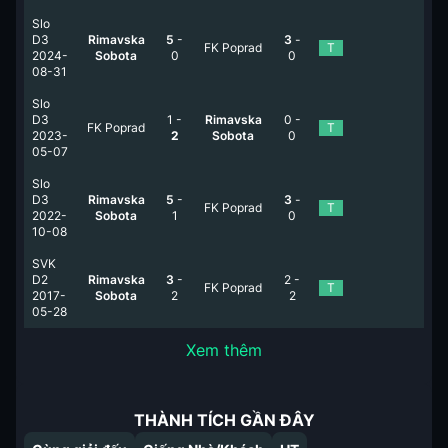
Slo
D3
Rimavska
5
-
3
-
FK Poprad
T
2024-
Sobota
0
0
08-31
Slo
D3
1
-
Rimavska
0
-
FK Poprad
T
2023-
2
Sobota
0
05-07
Slo
D3
Rimavska
5
-
3
-
FK Poprad
T
2022-
Sobota
1
0
10-08
SVK
D2
Rimavska
3
-
2
-
FK Poprad
T
2017-
Sobota
2
2
05-28
Xem thêm
THÀNH TÍCH GẦN ĐÂY