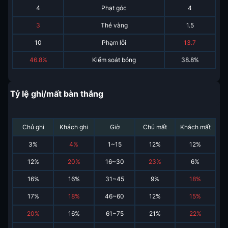
4
Phạt góc
4
3
Thẻ vàng
1.5
10
Phạm lỗi
13.7
46.8%
Kiểm soát bóng
38.8%
Tỷ lệ ghi/mất bàn thắng
Chủ ghi
Khách ghi
Giờ
Chủ mất
Khách mất
3
%
4
%
1~15
12
%
12
%
12
%
20
%
16~30
23
%
6
%
16
%
16
%
31~45
9
%
18
%
17
%
18
%
46~60
12
%
15
%
20
%
16
%
61~75
21
%
22
%