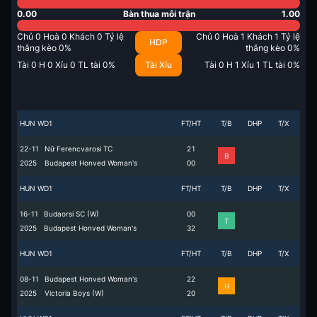
0.00
Bàn thua mỗi trận
1.00
Chủ
0
Hoà
0
Khách
0
Tỷ lệ
Chủ
0
Hoà
1
Khách
1
Tỷ lệ
HDP
thắng kèo
0
%
thắng kèo
0
%
Tài
0
H
0
Xỉu
0
TL tài
0
%
Tài Xỉu
Tài
0
H
1
Xỉu
1
TL tài
0
%
HUN WD1
FT/HT
T/B
DHP
T/X
22-11
Nữ Ferencvarosi TC
2
1
B
2025
Budapest Honved Woman's
0
0
HUN WD1
FT/HT
T/B
DHP
T/X
16-11
Budaorsi SC (W)
0
0
T
2025
Budapest Honved Woman's
3
2
HUN WD1
FT/HT
T/B
DHP
T/X
08-11
Budapest Honved Woman's
2
2
H
2025
Victoria Boys (W)
2
0