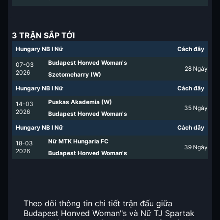
3 TRẬN SẮP TỚI
Hungary NB I Nữ
Cách đây
Budapest Honved Woman's
07-03
28
Ngày
2026
Szetomeharry (W)
Hungary NB I Nữ
Cách đây
Puskas Akademia (W)
14-03
35
Ngày
2026
Budapest Honved Woman's
Hungary NB I Nữ
Cách đây
Nữ MTK Hungaria FC
18-03
39
Ngày
2026
Budapest Honved Woman's
Theo dõi thông tin chi tiết trận đấu giữa
Budapest Honved Woman"s và Nữ TJ Spartak