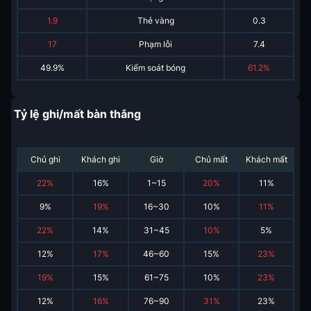
1.9
Thẻ vàng
0.3
17
Phạm lỗi
7.4
49.9%
Kiểm soát bóng
61.2%
Tỷ lệ ghi/mất bàn thắng
Chủ ghi
Khách ghi
Giờ
Chủ mất
Khách mất
22
%
16
%
1~15
20
%
11
%
9
%
19
%
16~30
10
%
11
%
22
%
14
%
31~45
10
%
5
%
12
%
17
%
46~60
15
%
23
%
19
%
15
%
61~75
10
%
23
%
12
%
16
%
76~90
31
%
23
%