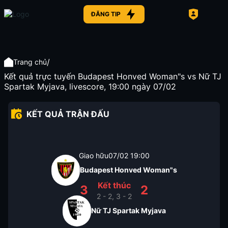
ĐĂNG TIP
/
Trang chủ
Kết quả trực tuyến Budapest Honved Woman"s vs Nữ TJ
Spartak Myjava, livescore, 19:00 ngày 07/02
KẾT QUẢ TRẬN ĐẤU
Giao hữu
07/02
19:00
Budapest Honved Woman"s
Kết thúc
3
2
2 - 2, 3 - 2
Nữ TJ Spartak Myjava