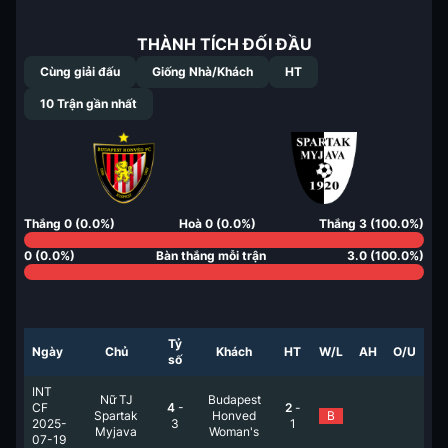
THÀNH TÍCH ĐỐI ĐẦU
Cùng giải đấu
Giống Nhà/Khách
HT
10
Trận gần nhất
Thắng
0
(
0.0
%)
Hoà
0
(
0.0
%)
Thắng
3
(
100.0
%)
0
(
0.0
%)
Bàn thắng mỗi trận
3.0
(
100.0
%)
Tỷ
Ngày
Chủ
Khách
HT
W/L
AH
O/U
số
INT
Nữ TJ
Budapest
CF
4
-
2
-
Spartak
Honved
B
2025-
3
1
Myjava
Woman's
07-19