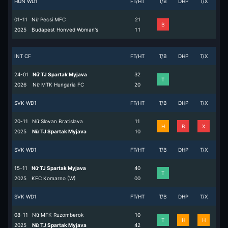
HUN WD1
FT/HT
T/B
DHP
T/X
01-11
Nữ Pecsi MFC
2
1
B
2025
Budapest Honved Woman's
1
1
INT CF
FT/HT
T/B
DHP
T/X
24-01
Nữ TJ Spartak Myjava
3
2
T
2026
Nữ MTK Hungaria FC
2
0
SVK WD1
FT/HT
T/B
DHP
T/X
20-11
Nữ Slovan Bratislava
1
1
H
B
X
2025
Nữ TJ Spartak Myjava
1
0
SVK WD1
FT/HT
T/B
DHP
T/X
15-11
Nữ TJ Spartak Myjava
4
0
T
2025
KFC Komarno (W)
0
0
SVK WD1
FT/HT
T/B
DHP
T/X
08-11
Nữ MFK Ruzomberok
1
0
T
H
H
2025
Nữ TJ Spartak Myjava
4
2