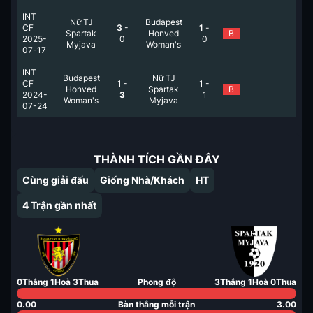
INT
Nữ TJ
Budapest
CF
3
-
1
-
Spartak
Honved
B
2025-
0
0
Myjava
Woman's
07-17
INT
Budapest
Nữ TJ
CF
1
-
1
-
Honved
Spartak
B
2024-
3
1
Woman's
Myjava
07-24
THÀNH TÍCH GẦN ĐÂY
Cùng giải đấu
Giống Nhà/Khách
HT
4
Trận gần nhất
0
Thắng
1
Hoà
3
Thua
Phong độ
3
Thắng
1
Hoà
0
Thua
0.00
Bàn thắng mỗi trận
3.00