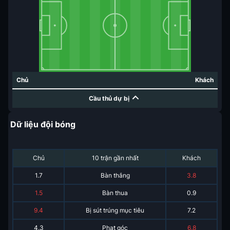
Chủ
Khách
Cầu thủ dự bị
Dữ liệu đội bóng
Chủ
10 trận gần nhất
Khách
1.7
Bàn thắng
3.8
1.5
Bàn thua
0.9
9.4
Bị sút trúng mục tiêu
7.2
4.3
Phạt góc
6.8